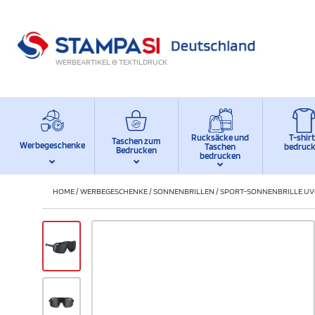
WERBEARTIKEL & TEXTILDRUCK
Rucksäcke und
T-shir
Taschen zum
Werbegeschenke
Taschen
bedruc
Bedrucken
bedrucken
HOME
/
WERBEGESCHENKE
/
SONNENBRILLEN
/
SPORT-SONNENBRILLE UV