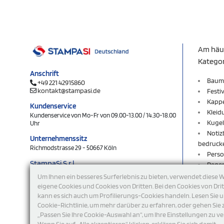
Am häu
Katego
Anschrift
Baum
+49 221 42915860
kontakt@stampasi.de
Festi
Kapp
Kundenservice
Kleid
Kundenservice von Mo-Fr von 09.00-13.00 / 14.30-18.00
Kugel
Uhr
Notiz
Unternehmenssitz
bedruck
Richmodstrasse 29 - 50667 Köln
Perso
StampaSi S.r.l.
Rege
DE356463144
Rucks
Um Ihnen ein besseres Surferlebnis zu bieten, verwendet diese 
Schlü
eigene Cookies und Cookies von Dritten. Bei den Cookies von Dri
folgen Sie uns
kann es sich auch um Profilierungs-Cookies handeln. Lesen Sie 
Schlü
Cookie-Richtlinie, um mehr darüber zu erfahren, oder gehen Sie 
Shop
„Passen Sie Ihre Cookie-Auswahl an“, um Ihre Einstellungen zu ve
Sweat