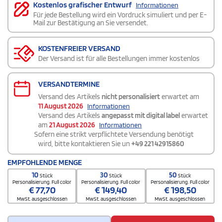
Kostenlos grafischer Entwurf
Informationen
Für jede Bestellung wird ein Vordruck simuliert und per E-
Mail zur Bestätigung an Sie versendet.
KOSTENFREIER VERSAND
Der Versand ist für alle Bestellungen immer kostenlos
VERSANDTERMINE
Versand des Artikels
nicht personalisiert
erwartet am
11 August 2026
Informationen
Versand des Artikels
angepasst mit digital label
erwartet
am
21 August 2026
Informationen
Sofern eine strikt verpflichtete Versendung benötigt
wird, bitte kontaktieren Sie un
+49 221 42915860
EMPFOHLENDE MENGE
10
30
50
Stück
Stück
Stück
Personalisierung. Full color
Personalisierung. Full color
Personalisierung. Full color
€
77,70
€
149,40
€
198,50
MwSt. ausgeschlossen
MwSt. ausgeschlossen
MwSt. ausgeschlossen