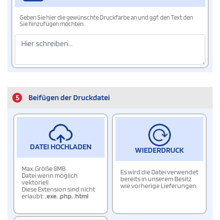
Geben Sie hier die gewünschte Druckfarbe an und ggf. den Text den
Sie hinzufügen möchten.
5
Beifügen der Druckdatei
DATEI HOCHLADEN
WIEDERDRUCK
Max. Größe 8MB
Es wird die Datei verwendet
Datei wenn möglich
bereits in unserem Besitz
vektoriell
wie vorherige Lieferungen.
Diese Extension sind nicht
erlaubt:
.exe
,
.php
,
.html