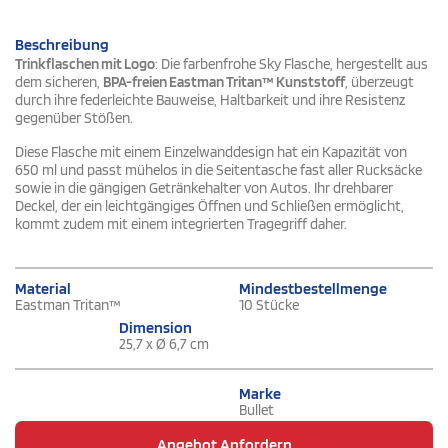
Beschreibung
Trinkflaschen mit Logo
: Die farbenfrohe Sky Flasche, hergestellt aus
dem sicheren,
BPA-freien Eastman Tritan™ Kunststoff
, überzeugt
durch ihre federleichte Bauweise, Haltbarkeit und ihre Resistenz
gegenüber Stößen.
Diese Flasche mit einem Einzelwanddesign hat ein Kapazität von
650 ml und passt mühelos in die Seitentasche fast aller Rucksäcke
sowie in die gängigen Getränkehalter von Autos. Ihr drehbarer
Deckel, der ein leichtgängiges Öffnen und Schließen ermöglicht,
kommt zudem mit einem integrierten Tragegriff daher.
Material
Mindestbestellmenge
Eastman Tritan™
10 Stücke
Dimension
25,7 x Ø 6,7 cm
Marke
Bullet
Angebot Anfordern