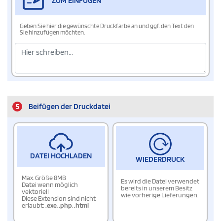
ZUM EINFÜGEN
Geben Sie hier die gewünschte Druckfarbe an und ggf. den Text den
Sie hinzufügen möchten.
5
Beifügen der Druckdatei
DATEI HOCHLADEN
WIEDERDRUCK
Max. Größe 8MB
Es wird die Datei verwendet
Datei wenn möglich
bereits in unserem Besitz
vektoriell
wie vorherige Lieferungen.
Diese Extension sind nicht
erlaubt:
.exe
,
.php
,
.html