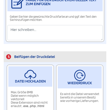
ZUM EINFÜGEN
Geben Sie hier die gewünschte Druckfarbe an und ggf. den Text den
Sie hinzufügen möchten.
5
Beifügen der Druckdatei
DATEI HOCHLADEN
WIEDERDRUCK
Max. Größe 8MB
Es wird die Datei verwendet
Datei wenn möglich
bereits in unserem Besitz
vektoriell
wie vorherige Lieferungen.
Diese Extension sind nicht
erlaubt:
.exe
,
.php
,
.html