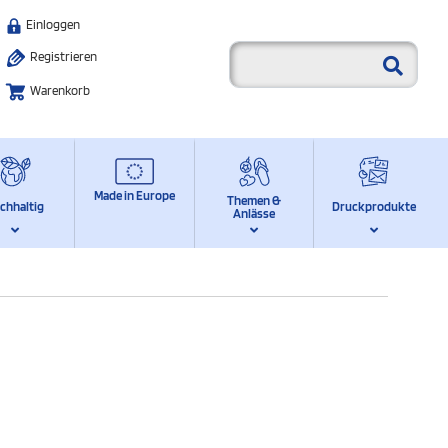
Einloggen
Registrieren
Warenkorb
Made in Europe
Themen &
chhaltig
Druckprodukte
Anlässe