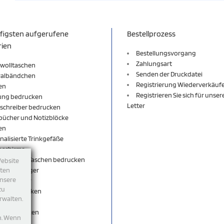
figsten aufgerufene
Bestellprozess
rien
Bestellungsvorgang
Zahlungsart
wolltaschen
Senden der Druckdatei
valbändchen
Registrierung Wiederverkäuf
en
Registrieren Sie sich für unse
ung bedrucken
Letter
schreiber bedrucken
bücher und Notizblöcke
en
nalisierte Trinkgefäße
nschirme
äcke und Taschen bedrucken
Website
sselanhänger
tten
unsere
sselbänder
zu
per bedrucken
rwalten.
shirt
rts bedrucken
n. Wenn
eutel