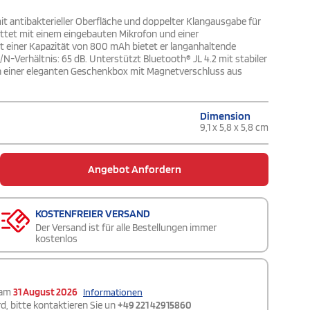
t antibakterieller Oberfläche und doppelter Klangausgabe für
ttet mit einem eingebauten Mikrofon und einer
it einer Kapazität von 800 mAh bietet er langanhaltende
N-Verhältnis: 65 dB. Unterstützt Bluetooth® JL 4.2 mit stabiler
 in einer eleganten Geschenkbox mit Magnetverschluss aus
Dimension
9,1 x 5,8 x 5,8 cm
Angebot Anfordern
KOSTENFREIER VERSAND
Der Versand ist für alle Bestellungen immer
kostenlos
 am
31 August 2026
Informationen
d, bitte kontaktieren Sie un
+49 221 42915860