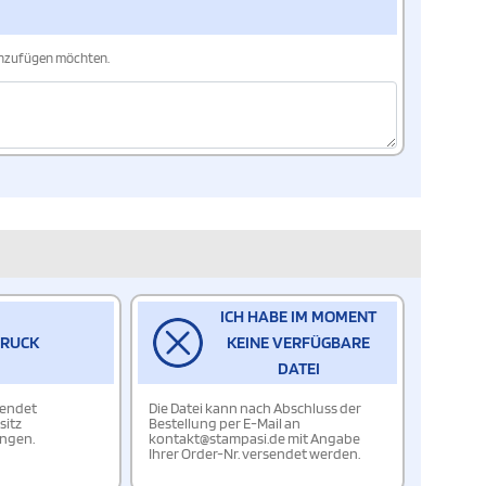
hinzufügen möchten.
ICH HABE IM MOMENT
DRUCK
KEINE VERFÜGBARE
DATEI
wendet
Die Datei kann nach Abschluss der
sitz
Bestellung per E-Mail an
ungen.
kontakt@stampasi.de mit Angabe
Ihrer Order-Nr. versendet werden.