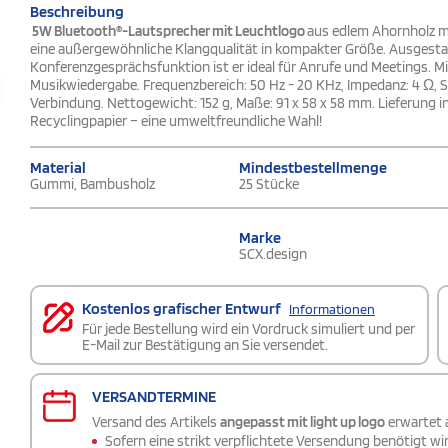
Beschreibung
5W Bluetooth®-Lautsprecher mit Leuchtlogo
aus edlem Ahornholz mi
eine außergewöhnliche Klangqualität in kompakter Größe. Ausgesta
Konferenzgesprächsfunktion ist er ideal für Anrufe und Meetings. M
Musikwiedergabe. Frequenzbereich: 50 Hz - 20 KHz, Impedanz: 4 Ω, S/
Verbindung. Nettogewicht: 152 g, Maße: 91 x 58 x 58 mm. Lieferung
Recyclingpapier – eine umweltfreundliche Wahl!
Material
Mindestbestellmenge
Gummi, Bambusholz
25 Stücke
Marke
SCX.design
Kostenlos grafischer Entwurf
Informationen
Für jede Bestellung wird ein Vordruck simuliert und per
E-Mail zur Bestätigung an Sie versendet.
VERSANDTERMINE
Versand des Artikels
angepasst mit light up logo
erwartet
Sofern eine strikt verpflichtete Versendung benötigt wir