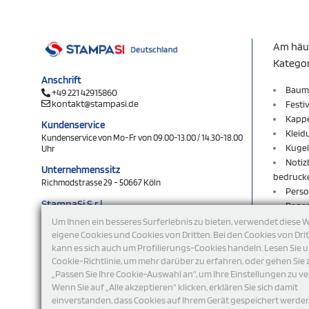
Am häu
Katego
Anschrift
Baum
+49 221 42915860
kontakt@stampasi.de
Festi
Kapp
Kundenservice
Kleid
Kundenservice von Mo-Fr von 09.00-13.00 / 14.30-18.00
Kugel
Uhr
Notiz
Unternehmenssitz
bedruck
Richmodstrasse 29 - 50667 Köln
Perso
StampaSi S.r.l.
Rege
DE356463144
Rucks
Um Ihnen ein besseres Surferlebnis zu bieten, verwendet diese 
Schlü
eigene Cookies und Cookies von Dritten. Bei den Cookies von Dri
folgen Sie uns
kann es sich auch um Profilierungs-Cookies handeln. Lesen Sie 
Schlü
Cookie-Richtlinie, um mehr darüber zu erfahren, oder gehen Sie 
Shop
„Passen Sie Ihre Cookie-Auswahl an“, um Ihre Einstellungen zu ve
Sweat
Wenn Sie auf „Alle akzeptieren“ klicken, erklären Sie sich damit
T-Shi
einverstanden, dass Cookies auf Ihrem Gerät gespeichert werde
Turnb