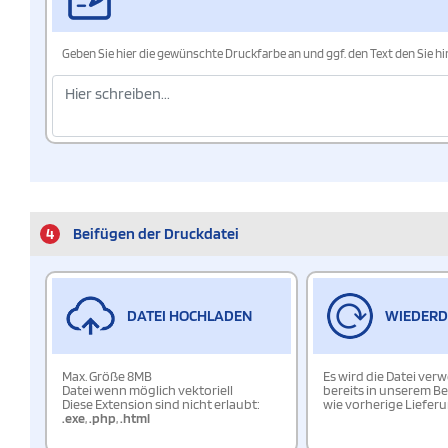
Geben Sie hier die gewünschte Druckfarbe an und ggf. den Text den Sie 
4
Beifügen der Druckdatei
DATEI HOCHLADEN
WIEDER
Max. Größe 8MB
Es wird die Datei ver
Datei wenn möglich vektoriell
bereits in unserem Be
Diese Extension sind nicht erlaubt:
wie vorherige Liefer
.exe
,
.php
,
.html