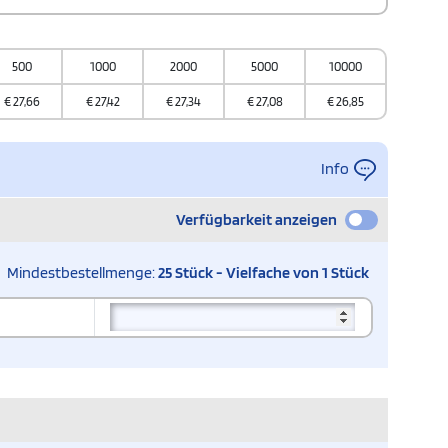
500
1000
2000
5000
10000
€
27,66
€
27,42
€
27,34
€
27,08
€
26,85
Info
Verfügbarkeit anzeigen
Mindestbestellmenge:
25 Stück - Vielfache von 1 Stück