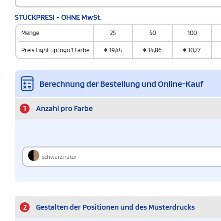
STÜCKPRESI - OHNE MwSt.
Menge
25
50
100
Preis Light up logo 1 Farbe
€
39,44
€
34,86
€
30,77
Berechnung der Bestellung und Online-Kauf
1
Anzahl pro Farbe
schwarz,natur
2
Gestalten der Positionen und des Musterdrucks