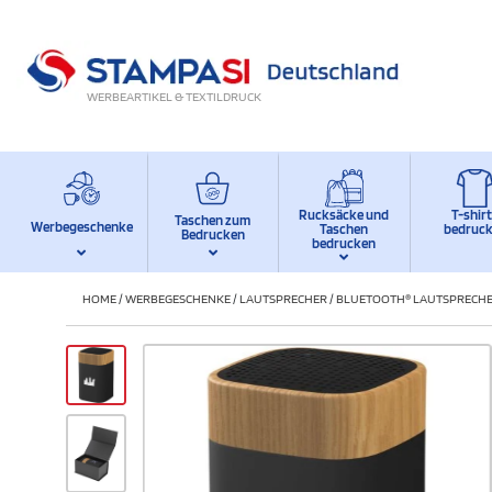
WERBEARTIKEL & TEXTILDRUCK
Rucksäcke und
T-shir
Taschen zum
Werbegeschenke
Taschen
bedruc
Bedrucken
bedrucken
HOME
/
WERBEGESCHENKE
/
LAUTSPRECHER
/
BLUETOOTH® LAUTSPRECHE