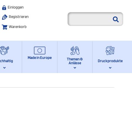
Einloggen
Registrieren
Warenkorb
Made in Europe
Themen &
chhaltig
Druckprodukte
Anlässe