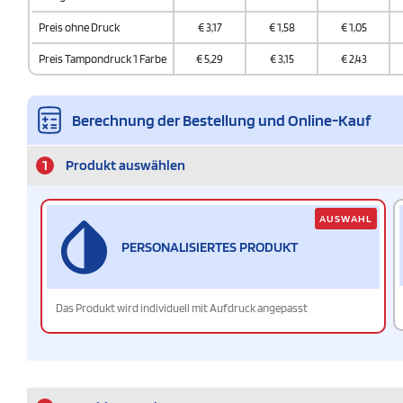
Preis ohne Druck
€
3,17
€
1,58
€
1,05
Preis Tampondruck 1 Farbe
€
5,29
€
3,15
€
2,43
Berechnung der Bestellung und Online-Kauf
1
Produkt auswählen
AUSWAHL
PERSONALISIERTES PRODUKT
Das Produkt wird individuell mit Aufdruck angepasst