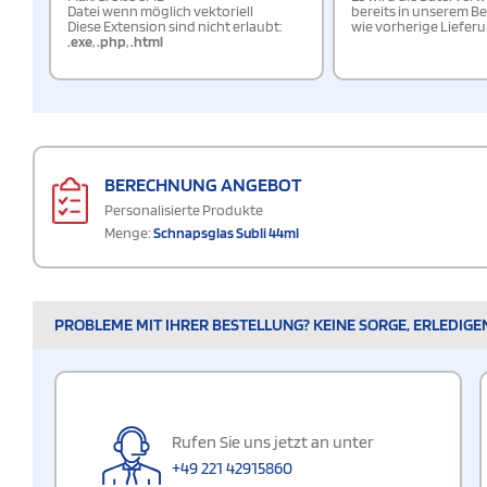
Datei wenn möglich vektoriell
bereits in unserem Be
Diese Extension sind nicht erlaubt:
wie vorherige Liefer
.exe
,
.php
,
.html
BERECHNUNG ANGEBOT
Personalisierte Produkte
Menge:
Schnapsglas Subli 44ml
PROBLEME MIT IHRER BESTELLUNG? KEINE SORGE, ERLEDIGE
Rufen Sie uns jetzt an unter
+49 221 42915860