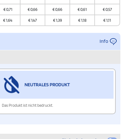
€
0,71
€
0,66
€
0,66
€
0,61
€
0,57
€
1,64
€
1,47
€
1,39
€
1,18
€
1,11
Info
NEUTRALES PRODUKT
Das Produkt ist nicht bedruckt.