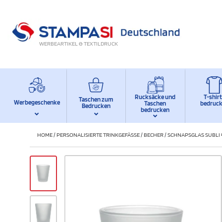
WERBEARTIKEL & TEXTILDRUCK
Rucksäcke und
T-shir
Taschen zum
Werbegeschenke
Taschen
bedruc
Bedrucken
bedrucken
HOME
/
PERSONALISIERTE TRINKGEFÄSSE
/
BECHER
/
SCHNAPSGLAS SUBLI