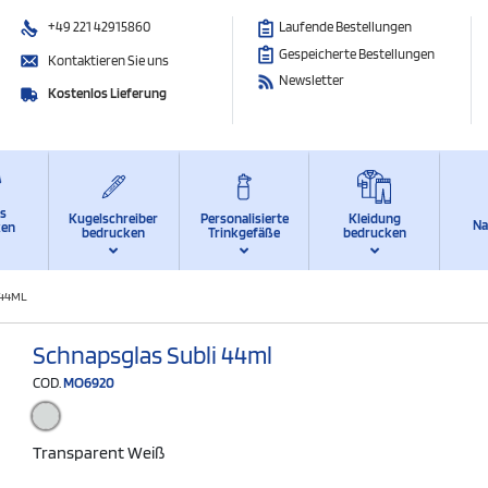
+49 221 42915860
Laufende Bestellungen
Gespeicherte Bestellungen
Kontaktieren Sie uns
Newsletter
Kostenlos Lieferung
ts
Kugelschreiber
Personalisierte
Kleidung
Na
ken
bedrucken
Trinkgefäße
bedrucken
 44ML
Schnapsglas Subli 44ml
COD.
MO6920
Transparent Weiß