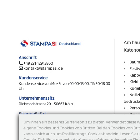
Am häu
Katego
Anschrift
Baum
+49 221 42915860
kontakt@stampasi.de
Festi
Kapp
Kundenservice
Kleid
Kundenservice von Mo-Fr von 09.00-13.00 / 14.30-18.00
Kugel
Uhr
Notiz
Unternehmenssitz
bedruck
Richmodstrasse 29 - 50667 Köln
Perso
StampaSi S.r.l.
Rege
DE356463144
Rucks
Um Ihnen ein besseres Surferlebnis zu bieten, verwendet diese 
Schlü
eigene Cookies und Cookies von Dritten. Bei den Cookies von Dri
folgen Sie uns
kann es sich auch um Profilierungs-Cookies handeln. Lesen Sie 
Schlü
Cookie-Richtlinie, um mehr darüber zu erfahren, oder gehen Sie 