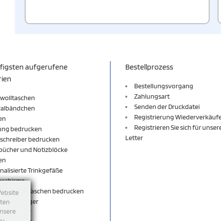
figsten aufgerufene
Bestellprozess
rien
Bestellungsvorgang
Zahlungsart
wolltaschen
Senden der Druckdatei
valbändchen
Registrierung Wiederverkäuf
en
Registrieren Sie sich für unse
ung bedrucken
Letter
schreiber bedrucken
bücher und Notizblöcke
en
nalisierte Trinkgefäße
nschirme
äcke und Taschen bedrucken
Website
sselanhänger
tten
unsere
sselbänder
zu