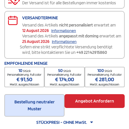
Der Versand ist für alle Bestellungen immer kostenlos
VERSANDTERMINE
Versand des Artikels
nicht personalisiert
erwartet am
12 August 2026
Informationen
Versand des Artikels
angepasst mit doming
erwartet am
25 August 2026
Informationen
Sofern eine strikt verpflichtete Versendung benötigt
wird, bitte kontaktieren Sie un
+49 221 42915860
EMPFOHLENDE MENGE
10
50
100
Stück
Stück
Stück
Personalisierung. Full color
Personalisierung. Full color
Personalisierung. Full color
€
91,50
€
174,00
€
281,00
MwSt. ausgeschlossen
MwSt. ausgeschlossen
MwSt. ausgeschlossen
Angebot Anfordern
Bestellung neutraler
Muster
STÜCKPRESI - OHNE MwSt.