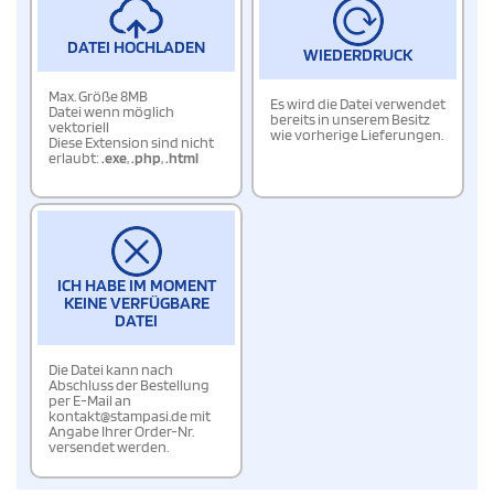
DATEI HOCHLADEN
WIEDERDRUCK
Max. Größe 8MB
Es wird die Datei verwendet
Datei wenn möglich
bereits in unserem Besitz
vektoriell
wie vorherige Lieferungen.
Diese Extension sind nicht
erlaubt:
.exe
,
.php
,
.html
ICH HABE IM MOMENT
KEINE VERFÜGBARE
DATEI
Die Datei kann nach
Abschluss der Bestellung
per E-Mail an
kontakt@stampasi.de mit
Angabe Ihrer Order-Nr.
versendet werden.