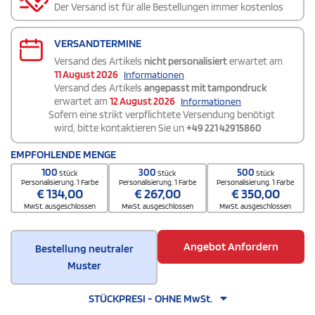
Der Versand ist für alle Bestellungen immer kostenlos
VERSANDTERMINE
Versand des Artikels
nicht personalisiert
erwartet am
11 August 2026
Informationen
Versand des Artikels
angepasst mit tampondruck
erwartet am
12 August 2026
Informationen
Sofern eine strikt verpflichtete Versendung benötigt
wird, bitte kontaktieren Sie un
+49 221 42915860
EMPFOHLENDE MENGE
100
300
500
Stück
Stück
Stück
Personalisierung. 1 Farbe
Personalisierung. 1 Farbe
Personalisierung. 1 Farbe
€
134,00
€
267,00
€
350,00
MwSt. ausgeschlossen
MwSt. ausgeschlossen
MwSt. ausgeschlossen
Angebot Anfordern
Bestellung neutraler
Muster
STÜCKPRESI - OHNE MwSt.