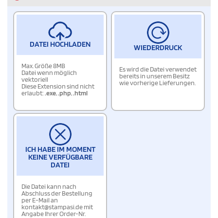
DATEI HOCHLADEN
WIEDERDRUCK
Max. Größe 8MB
Es wird die Datei verwendet
Datei wenn möglich
bereits in unserem Besitz
vektoriell
wie vorherige Lieferungen.
Diese Extension sind nicht
erlaubt:
.exe
,
.php
,
.html
ICH HABE IM MOMENT
KEINE VERFÜGBARE
DATEI
Die Datei kann nach
Abschluss der Bestellung
per E-Mail an
kontakt@stampasi.de mit
Angabe Ihrer Order-Nr.