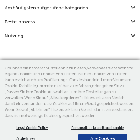
Am häufigsten aufgerufene Kategorien
Bestellprozess
Nutzung
Zahlungsmodalität
Um Ihnen ein besseres Surferlebnis zu bieten, verwendet diese Website
eigene Cookies und Cookies von Dritten. Bei den Cookies von Dritten
kann es sich auch um Profilierungs-Cookies handeln. Lesen Sie unsere
Versand
Cookie-Richtlinie, um mehr darüber zu erfahren, oder gehen Sie zu
„Passen Sie Ihre Cookie-Auswahl an“, um Ihre Einstellungen zu
verwalten. Wenn Sie auf „Alle akzeptieren“ klicken, erklären Sie sich
damit einverstanden, dass Cookies auf Ihrem Gerät gespeichert werden.
Wenn Sie auf „Ablehnen“ klicken, erklären Sie sich damit einverstanden,
dass nur notwendige Cookies gespeichert werden.
Leggi Cookie Policy
Personalizza la scelta dei cookie
© 2026 StampaSi s.r.l. ALLE RECHTE SIND VORBEHALTEN -
Steuernummer DE356463144
Ablehnen
Alle Cookies