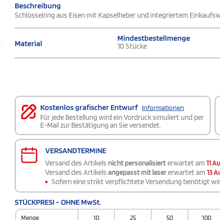
Beschreibung
Schlüsselring aus Eisen mit Kapselheber und integriertem Einkauf
Mindestbestellmenge
Material
10 Stücke
Kostenlos grafischer Entwurf
Informationen
Für jede Bestellung wird ein Vordruck simuliert und per
E-Mail zur Bestätigung an Sie versendet.
VERSANDTERMINE
Versand des Artikels
nicht personalisiert
erwartet am
11 A
Versand des Artikels
angepasst mit laser
erwartet am
13 A
Sofern eine strikt verpflichtete Versendung benötigt wir
STÜCKPRESI - OHNE MwSt.
Menge
10
25
50
100