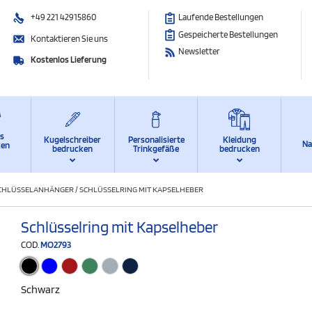
+49 221 42915860
Laufende Bestellungen
Gespeicherte Bestellungen
Kontaktieren Sie uns
Newsletter
Kostenlos Lieferung
ts
Kugelschreiber
Personalisierte
Kleidung
Na
ken
bedrucken
Trinkgefäße
bedrucken
CHLÜSSELANHÄNGER
/
SCHLÜSSELRING MIT KAPSELHEBER
Schlüsselring mit Kapselheber
COD.
MO2793
Schwarz