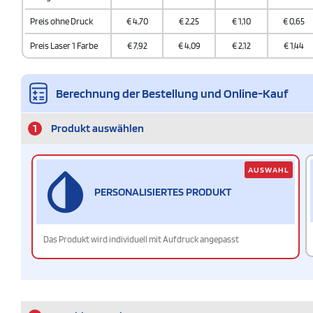
Preis ohne Druck
€
4,70
€
2,25
€
1,10
€
0,65
Preis Laser 1 Farbe
€
7,92
€
4,09
€
2,12
€
1,44
Berechnung der Bestellung und Online-Kauf
1
Produkt auswählen
AUSWAHL
PERSONALISIERTES PRODUKT
Das Produkt wird individuell mit Aufdruck angepasst