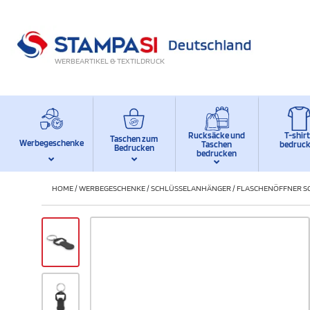
WERBEARTIKEL & TEXTILDRUCK
Rucksäcke und
T-shir
Taschen zum
Werbegeschenke
Taschen
bedruc
Bedrucken
bedrucken
HOME
/
WERBEGESCHENKE
/
SCHLÜSSELANHÄNGER
/
FLASCHENÖFFNER S