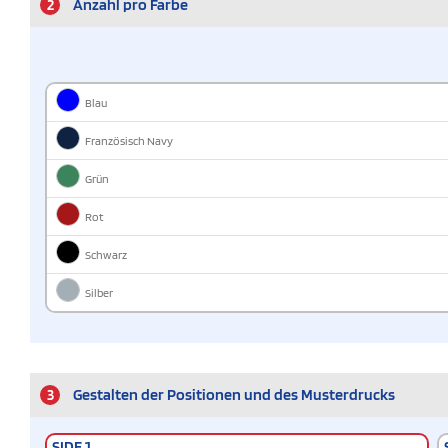
2
Anzahl pro Farbe
Blau
Französisch Navy
Grün
Rot
Schwarz
Silber
3
Gestalten der Positionen und des Musterdrucks
SIDE 1