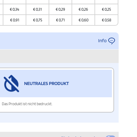
€
0,34
€
0,31
€
0,29
€
0,26
€
0,25
€
0,91
€
0,75
€
0,71
€
0,60
€
0,58
Info
NEUTRALES PRODUKT
Das Produkt ist nicht bedruckt.