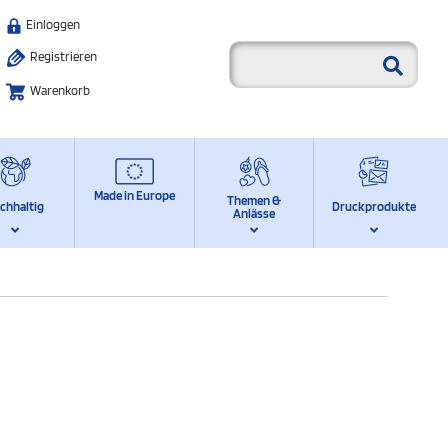
Einloggen
Registrieren
Warenkorb
Made in Europe
Themen &
chhaltig
Druckprodukte
Anlässe