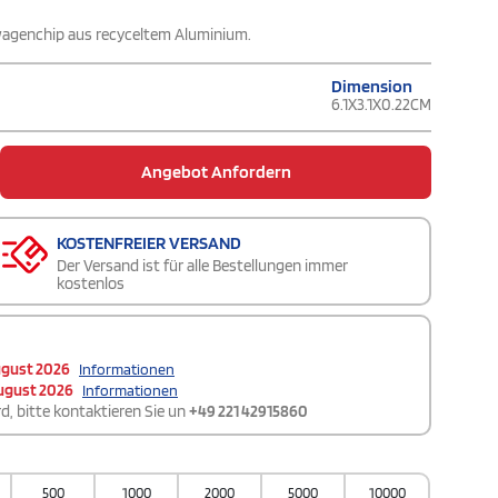
swagenchip aus recyceltem Aluminium.
Dimension
6.1X3.1X0.22CM
Angebot Anfordern
KOSTENFREIER VERSAND
Der Versand ist für alle Bestellungen immer
kostenlos
ugust 2026
Informationen
ugust 2026
Informationen
d, bitte kontaktieren Sie un
+49 221 42915860
500
1000
2000
5000
10000