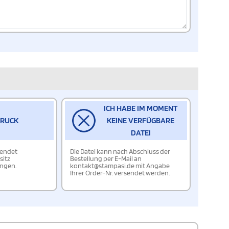
ICH HABE IM MOMENT
DRUCK
KEINE VERFÜGBARE
DATEI
wendet
Die Datei kann nach Abschluss der
sitz
Bestellung per E-Mail an
ungen.
kontakt@stampasi.de mit Angabe
Ihrer Order-Nr. versendet werden.