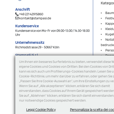
Katego
Anschrift
Baum
+49 221 42915860
kontakt@stampasi.de
Festi
Kapp
Kundenservice
Kleid
Kundenservice von Mo-Fr von 09.00-13.00 / 14.30-18.00
Kugel
Uhr
Notiz
Unternehmenssitz
bedruck
Richmodstrasse 29 - 50667 Köln
Perso
StampaSi S.r.l.
Rege
DE356463144
Rucks
Um Ihnen ein besseres Surferlebnis zu bieten, verwendet diese 
Schlü
eigene Cookies und Cookies von Dritten. Bei den Cookies von Dri
folgen Sie uns
kann es sich auch um Profilierungs-Cookies handeln. Lesen Sie 
Schlü
Cookie-Richtlinie, um mehr darüber zu erfahren, oder gehen Sie 
Shop
„Passen Sie Ihre Cookie-Auswahl an“, um Ihre Einstellungen zu ve
Sweat
Wenn Sie auf „Alle akzeptieren“ klicken, erklären Sie sich damit
T-Shi
einverstanden, dass Cookies auf Ihrem Gerät gespeichert werde
Turnb
Sie auf „Ablehnen“ klicken, erklären Sie sich damit einverstanden
USB-S
nur notwendige Cookies gespeichert werden.
Werb
Wohn
Leggi Cookie Policy
Personalizza la scelta dei co