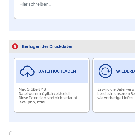
5
Beifügen der Druckdatei
DATEI HOCHLADEN
WIEDER
Max. Größe 8MB
Es wird die Datei ver
Datei wenn möglich vektoriell
bereits in unserem Be
Diese Extension sind nicht erlaubt:
wie vorherige Liefer
.exe
,
.php
,
.html