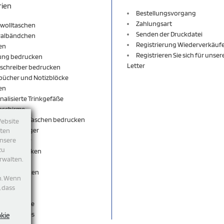
rien
Bestellungsvorgang
Zahlungsart
wolltaschen
Senden der Druckdatei
valbändchen
Registrierung Wiederverkäuf
en
Registrieren Sie sich für unse
ung bedrucken
Letter
schreiber bedrucken
bücher und Notizblöcke
en
nalisierte Trinkgefäße
nschirme
äcke und Taschen bedrucken
Website
sselanhänger
tten
unsere
sselbänder
zu
per bedrucken
rwalten.
shirt
rts bedrucken
n. Wenn
eutel
, dass
ticks
egeschenke
accessoires
okie