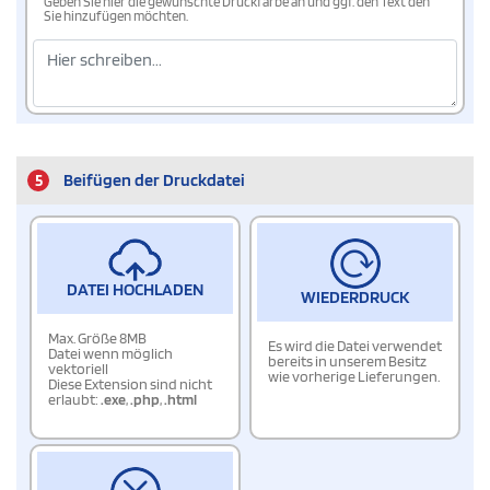
Geben Sie hier die gewünschte Druckfarbe an und ggf. den Text den
Sie hinzufügen möchten.
5
Beifügen der Druckdatei
DATEI HOCHLADEN
WIEDERDRUCK
Max. Größe 8MB
Es wird die Datei verwendet
Datei wenn möglich
bereits in unserem Besitz
vektoriell
wie vorherige Lieferungen.
Diese Extension sind nicht
erlaubt:
.exe
,
.php
,
.html