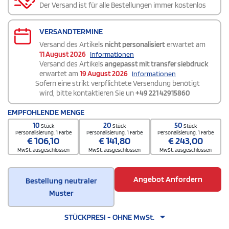
Der Versand ist für alle Bestellungen immer kostenlos
VERSANDTERMINE
Versand des Artikels
nicht personalisiert
erwartet am
11 August 2026
Informationen
Versand des Artikels
angepasst mit transfer siebdruck
erwartet am
19 August 2026
Informationen
Sofern eine strikt verpflichtete Versendung benötigt
wird, bitte kontaktieren Sie un
+49 221 42915860
EMPFOHLENDE MENGE
10
20
50
Stück
Stück
Stück
Personalisierung. 1 Farbe
Personalisierung. 1 Farbe
Personalisierung. 1 Farbe
€
106,10
€
141,80
€
243,00
MwSt. ausgeschlossen
MwSt. ausgeschlossen
MwSt. ausgeschlossen
Angebot Anfordern
Bestellung neutraler
Muster
STÜCKPRESI - OHNE MwSt.