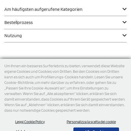
Am häufigsten aufgerufene Kategorien
Bestellprozess
Nutzung
Zahlungsmodalität
Um Ihnen ein besseres Surferlebnis zu bieten, verwendet diese Website
eigene Cookies und Cookies von Dritten. Bei den Cookies von Dritten
kann es sich auch um Profilierungs-Cookies handeln. Lesen Sie unsere
Versand
Cookie-Richtlinie, um mehr darüber zu erfahren, oder gehen Sie zu
„Passen Sie Ihre Cookie-Auswahl an“, um Ihre Einstellungen zu
verwalten. Wenn Sie auf „Alle akzeptieren“ klicken, erklären Sie sich
damit einverstanden, dass Cookies auf Ihrem Gerät gespeichert werden.
Wenn Sie auf „Ablehnen“ klicken, erklären Sie sich damit einverstanden,
dass nur notwendige Cookies gespeichert werden.
Leggi Cookie Policy
Personalizza la scelta dei cookie
© 2026 StampaSi s.r.l. ALLE RECHTE SIND VORBEHALTEN -
Steuernummer DE356463144