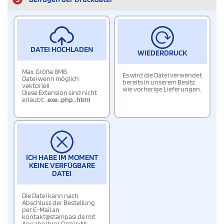
DATEI HOCHLADEN
WIEDERDRUCK
Max. Größe 8MB
Es wird die Datei verwendet
Datei wenn möglich
bereits in unserem Besitz
vektoriell
wie vorherige Lieferungen.
Diese Extension sind nicht
erlaubt:
.exe
,
.php
,
.html
ICH HABE IM MOMENT
KEINE VERFÜGBARE
DATEI
Die Datei kann nach
Abschluss der Bestellung
per E-Mail an
kontakt@stampasi.de mit
Angabe Ihrer Order-Nr.