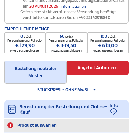
Versand des Artikels
angepasst mit digital label
erwartet
am
20 August 2026
Informationen
Sofern eine strikt verpflichtete Versendung benötigt
wird, bitte kontaktieren Sie un
+49 221 42915860
EMPFOHLENDE MENGE
10
50
100
Stück
Stück
Stück
Personalisierung. Full color
Personalisierung. Full color
Personalisierung. Full color
€
129,90
€
349,50
€
613,00
MwSt. ausgeschlossen
MwSt. ausgeschlossen
MwSt. ausgeschlossen
Angebot Anfordern
Bestellung neutraler
Muster
STÜCKPRESI - OHNE MwSt.
Info
Berechnung der Bestellung und Online-
Kauf
1
Produkt auswählen