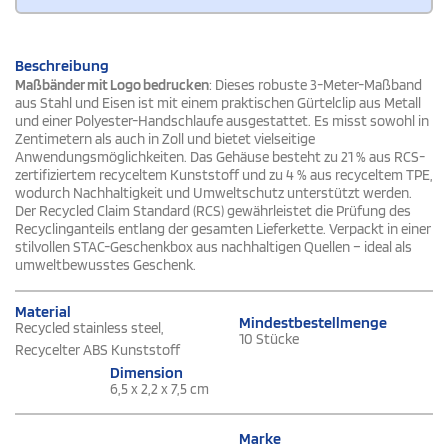
Beschreibung
Maßbänder mit Logo bedrucken
: Dieses robuste 3-Meter-Maßband
aus Stahl und Eisen ist mit einem praktischen Gürtelclip aus Metall
und einer Polyester-Handschlaufe ausgestattet. Es misst sowohl in
Zentimetern als auch in Zoll und bietet vielseitige
Anwendungsmöglichkeiten. Das Gehäuse besteht zu 21 % aus RCS-
zertifiziertem recyceltem Kunststoff und zu 4 % aus recyceltem TPE,
wodurch Nachhaltigkeit und Umweltschutz unterstützt werden.
Der Recycled Claim Standard (RCS) gewährleistet die Prüfung des
Recyclinganteils entlang der gesamten Lieferkette. Verpackt in einer
stilvollen STAC-Geschenkbox aus nachhaltigen Quellen – ideal als
umweltbewusstes Geschenk.
Material
Mindestbestellmenge
Recycled stainless steel,
10 Stücke
Recycelter ABS Kunststoff
Dimension
6,5 x 2,2 x 7,5 cm
Marke