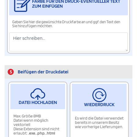
FARBE FÜR DEN DRUCK-EVENTUELLER TEXT
ZUM EINFÜGEN
Geben Sie hier die gewünschte Druckfarbe an und ggf. den Text den
Sie hinzufügen möchten.
5
Beifügen der Druckdatei
DATEI HOCHLADEN
WIEDERDRUCK
Max. Größe 8MB
Es wird die Datei verwendet
Datei wenn möglich
bereits in unserem Besitz
vektoriell
wie vorherige Lieferungen.
Diese Extension sind nicht
erlaubt:
.exe
,
.php
,
.html