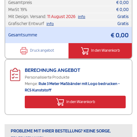
Gesamtpreis
€
0,00
MwSt
19
%
€
0,00
Mit Design. Versand:
11 August 2026
Gratis
info
Grafischer Entwurf
Gratis
info
€
0,00
Gesamtsumme
Druck angebot
In den Warenkorb
BERECHNUNG ANGEBOT
Personalisierte Produkte
Menge:
Rule 3 Meter Maßbänder mit Logo bedrucken -
RCS Kunststoff
In den Warenkorb
PROBLEME MIT IHRER BESTELLUNG? KEINE SORGE,