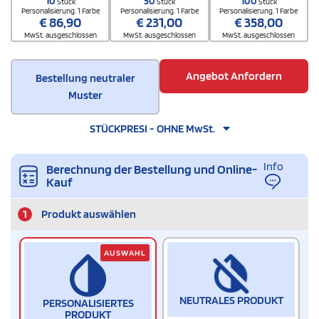
10
50
100
Stück
Stück
Stück
Personalisierung. 1 Farbe
Personalisierung. 1 Farbe
Personalisierung. 1 Farbe
€
86,90
€
231,00
€
358,00
MwSt. ausgeschlossen
MwSt. ausgeschlossen
MwSt. ausgeschlossen
Angebot Anfordern
Bestellung neutraler
Muster
STÜCKPRESI - OHNE MwSt.
Info
Berechnung der Bestellung und Online-
Kauf
1
Produkt auswählen
AUSWAHL
NEUTRALES PRODUKT
PERSONALISIERTES
PRODUKT