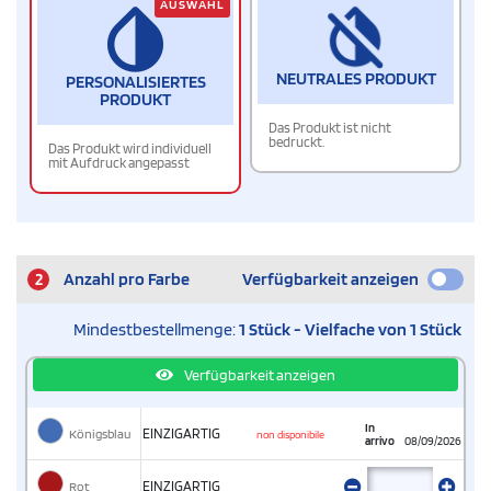
AUSWAHL
NEUTRALES PRODUKT
PERSONALISIERTES
PRODUKT
Das Produkt ist nicht
bedruckt.
Das Produkt wird individuell
mit Aufdruck angepasst
2
Anzahl pro Farbe
Verfügbarkeit anzeigen
Mindestbestellmenge:
1 Stück - Vielfache von 1 Stück
Verfügbarkeit anzeigen
In
Königsblau
EINZIGARTIG
non disponibile
arrivo
08/09/2026
Rot
EINZIGARTIG