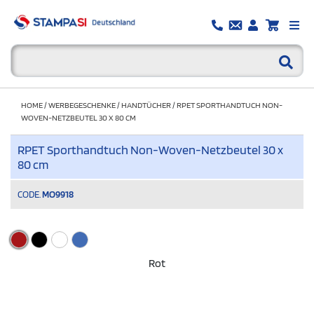
HOME
/
WERBEGESCHENKE
/
HANDTÜCHER
/
RPET SPORTHANDTUCH NON-
WOVEN-NETZBEUTEL 30 X 80 CM
RPET Sporthandtuch Non-Woven-Netzbeutel 30 x
80 cm
CODE.
MO9918
Rot