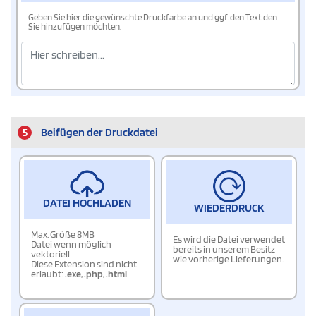
Geben Sie hier die gewünschte Druckfarbe an und ggf. den Text den
Sie hinzufügen möchten.
5
Beifügen der Druckdatei
DATEI HOCHLADEN
WIEDERDRUCK
Max. Größe 8MB
Es wird die Datei verwendet
Datei wenn möglich
bereits in unserem Besitz
vektoriell
wie vorherige Lieferungen.
Diese Extension sind nicht
erlaubt:
.exe
,
.php
,
.html