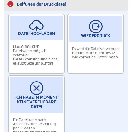
5
Beifügen der Druckdatei
DATEI HOCHLADEN
WIEDERDRUCK
Max. Größe 8MB
Es wird die Datei verwendet
Datei wenn möglich
bereits in unserem Besitz
vektoriell
wie vorherige Lieferungen.
Diese Extension sind nicht
erlaubt:
.exe
,
.php
,
.html
ICH HABE IM MOMENT
KEINE VERFÜGBARE
DATEI
Die Datei kann nach
Abschluss der Bestellung
per E-Mail an