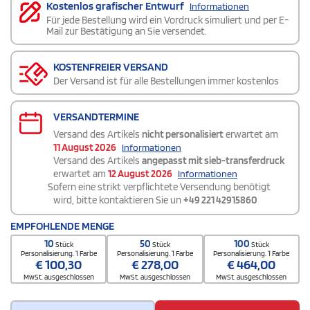
Kostenlos grafischer Entwurf
Informationen
Für jede Bestellung wird ein Vordruck simuliert und per E-
Mail zur Bestätigung an Sie versendet.
KOSTENFREIER VERSAND
Der Versand ist für alle Bestellungen immer kostenlos
VERSANDTERMINE
Versand des Artikels
nicht personalisiert
erwartet am
11 August 2026
Informationen
Versand des Artikels
angepasst mit sieb-transferdruck
erwartet am
12 August 2026
Informationen
Sofern eine strikt verpflichtete Versendung benötigt
wird, bitte kontaktieren Sie un
+49 221 42915860
EMPFOHLENDE MENGE
10
50
100
Stück
Stück
Stück
Personalisierung. 1 Farbe
Personalisierung. 1 Farbe
Personalisierung. 1 Farbe
€
100,30
€
278,00
€
464,00
MwSt. ausgeschlossen
MwSt. ausgeschlossen
MwSt. ausgeschlossen