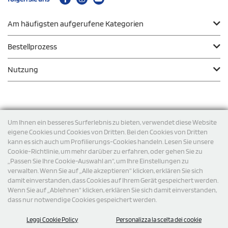
Am häufigsten aufgerufene Kategorien
Bestellprozess
Nutzung
Zahlungsmodalität
Um Ihnen ein besseres Surferlebnis zu bieten, verwendet diese Website
eigene Cookies und Cookies von Dritten. Bei den Cookies von Dritten
kann es sich auch um Profilierungs-Cookies handeln. Lesen Sie unsere
Versand
Cookie-Richtlinie, um mehr darüber zu erfahren, oder gehen Sie zu
„Passen Sie Ihre Cookie-Auswahl an“, um Ihre Einstellungen zu
verwalten. Wenn Sie auf „Alle akzeptieren“ klicken, erklären Sie sich
damit einverstanden, dass Cookies auf Ihrem Gerät gespeichert werden.
Wenn Sie auf „Ablehnen“ klicken, erklären Sie sich damit einverstanden,
dass nur notwendige Cookies gespeichert werden.
Leggi Cookie Policy
Personalizza la scelta dei cookie
© 2026 StampaSi s.r.l. ALLE RECHTE SIND VORBEHALTEN -