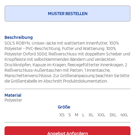
MUSTER BESTELLEN
Beschreibung
SOL'S ROBYN, Unisex-Jacke mit wattiertem Innenfutter, 100%
Polyester - PVC-Beschichtung, Futter und Wattierung: 100%
Polyester Oxford 300d, Reißverschluss mit doppeltem Schieber und
Knopfleiste mit selbstklemmenden Bändern und verdeckten
Druckknöpfen, Kapuze im Kragen, fleecegefütterter Innenkragen, 2
Reißverschluss-Außentaschen mit Patten, 1 Innentasche,
Manschettenverschlüsse. Zur Größenanpassung beachten Sie bitte
die Größentabelle im Abschnitt Produktdokumentation.
Material
Polyester
Größe
XS
S
M
L
XL
XXL
3XL
4XL
Angebot Anfordern