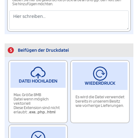
Sie hinzufügen möchten.
5
Beifügen der Druckdatei
DATEI HOCHLADEN
WIEDERDRUCK
Max. Größe 8MB
Es wird die Datei verwendet
Datei wenn möglich
bereits in unserem Besitz
vektoriell
wie vorherige Lieferungen.
Diese Extension sind nicht
erlaubt:
.exe
,
.php
,
.html