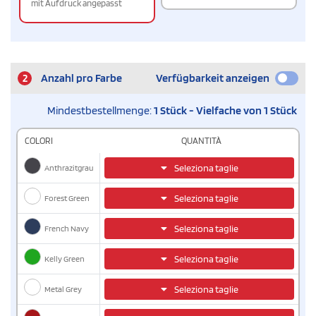
mit Aufdruck angepasst
2
Anzahl pro Farbe
Verfügbarkeit anzeigen
Mindestbestellmenge:
1 Stück - Vielfache von 1 Stück
COLORI
QUANTITÀ
Anthrazitgrau
Seleziona taglie
Forest Green
Seleziona taglie
French Navy
Seleziona taglie
Kelly Green
Seleziona taglie
Metal Grey
Seleziona taglie