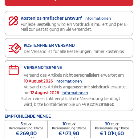
Kostenlos grafischer Entwurf
Informationen
Für jede Bestellung wird ein Vordruck simuliert und per E-
Mail zur Bestätigung an Sie versendet.
KOSTENFREIER VERSAND
Der Versand ist für alle Bestellungen immer kostenlos
VERSANDTERMINE
Versand des Artikels
nicht personalisiert
erwartet am
10 August 2026
Informationen
Versand des Artikels
angepasst mit siebdruck
erwartet
am
12 August 2026
Informationen
Sofern eine strikt verpflichtete Versendung benötigt
wird, bitte kontaktieren Sie un
+49 221 42915860
EMPFOHLENDE MENGE
5
10
30
Stück
Stück
Stück
Personalisierung. 1 Farbe
Personalisierung. 1 Farbe
Personalisierung. 1 Farbe
€
269,80
€
473,90
€
1.014,60