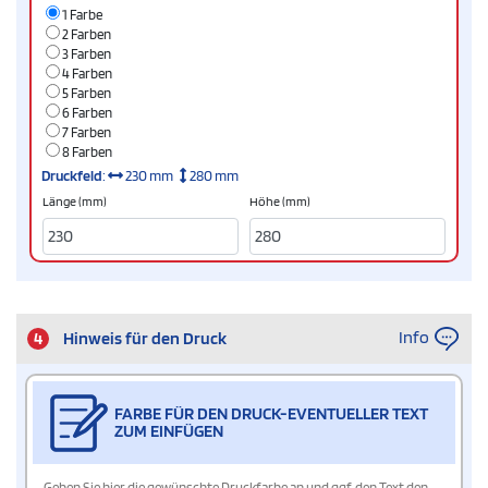
1 Farbe
2 Farben
3 Farben
4 Farben
5 Farben
6 Farben
7 Farben
8 Farben
Druckfeld
:
230 mm
280 mm
Länge (mm)
Höhe (mm)
Info
4
Hinweis für den Druck
FARBE FÜR DEN DRUCK-EVENTUELLER TEXT
ZUM EINFÜGEN
Geben Sie hier die gewünschte Druckfarbe an und ggf. den Text den