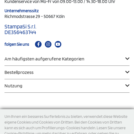
Kundenservice von Mo-Fr von 09.00-13.00 / 14.30-18.00 Uhr
Unternehmenssitz
Richmodstrasse 29 - 50667 Köln
StampaSi S.r.l.
DE356463144
folgen Sie uns
Am häufigsten aufgerufene Kategorien
Bestellprozess
Nutzung
Zahlungsmodalität
Um Ihnen ein besseres Surferlebnis zu bieten, verwendet diese Website
eigene Cookies und Cookies von Dritten. Bei den Cookies von Dritten
kann es sich auch um Profilierungs-Cookies handeln. Lesen Sie unsere
Versand
Cookie-Richtlinie, um mehr darüber zu erfahren, oder gehen Sie zu