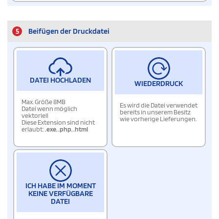
5
Beifügen der Druckdatei
DATEI HOCHLADEN
WIEDERDRUCK
Max. Größe 8MB
Es wird die Datei verwendet
Datei wenn möglich
bereits in unserem Besitz
vektoriell
wie vorherige Lieferungen.
Diese Extension sind nicht
erlaubt:
.exe
,
.php
,
.html
ICH HABE IM MOMENT
KEINE VERFÜGBARE
DATEI