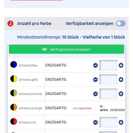
2
Anzahl pro Farbe
Verfügbarkeit anzeigen
Mindestbestellmenge:
10 Stück - Vielfache von 1 Stück
Verfügbarkeit anzeigen
schwarz,blau
EINZIGARTIG
schwarz,gelb
EINZIGARTIG
schwarz,limone
EINZIGARTIG
In
schwarz,orange
EINZIGARTIG
non disponibile
arrivo
25/08/2026
schwarz,rot
EINZIGARTIG