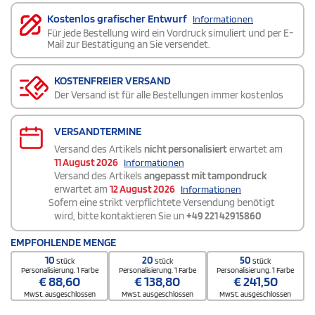
Kostenlos grafischer Entwurf
Informationen
Für jede Bestellung wird ein Vordruck simuliert und per E-
Mail zur Bestätigung an Sie versendet.
KOSTENFREIER VERSAND
Der Versand ist für alle Bestellungen immer kostenlos
VERSANDTERMINE
Versand des Artikels
nicht personalisiert
erwartet am
11 August 2026
Informationen
Versand des Artikels
angepasst mit tampondruck
erwartet am
12 August 2026
Informationen
Sofern eine strikt verpflichtete Versendung benötigt
wird, bitte kontaktieren Sie un
+49 221 42915860
EMPFOHLENDE MENGE
10
20
50
Stück
Stück
Stück
Personalisierung. 1 Farbe
Personalisierung. 1 Farbe
Personalisierung. 1 Farbe
€
88,60
€
138,80
€
241,50
MwSt. ausgeschlossen
MwSt. ausgeschlossen
MwSt. ausgeschlossen