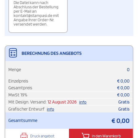
Die Datei kann nach
Abschluss der Bestellung
per E-Mail an
kontakt@stampasi.de mit
Angabe Ihrer Order-Nr.
versendet werden.
BERECHNUNG DES ANGEBOTS
Menge
0
Einzelpreis
€
0,00
Gesamtpreis
€
0,00
MwSt
19
%
€
0,00
Mit Design. Versand:
12 August 2026
Gratis
info
Grafischer Entwurf
Gratis
info
€
0,00
Gesamtsumme
Druck angebot
In den Warenkorb