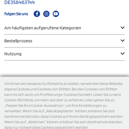
DE356463144
folgen Sie uns
Am häufigsten aufgerufene Kategorien
Bestellprozess
Nutzung
Zahlungsmodalität
Um Ihnen ein besseres Surferlebnis zu bieten, verwendet diese Website
eigene Cookies und Cookies von Dritten. Bei den Cookies von Dritten
kann es sich auch um Profilierungs-Cookies handeln. Lesen Sie unsere
Versand
Cookie-Richtlinie, um mehr darüber zu erfahren, oder gehen Sie zu
„Passen Sie Ihre Cookie-Auswahl an“, um Ihre Einstellungen zu
verwalten. Wenn Sie auf „Alle akzeptieren“ klicken, erklären Sie sich
damit einverstanden, dass Cookies auf Ihrem Gerät gespeichert werden.
Wenn Sie auf „Ablehnen“ klicken, erklären Sie sich damit einverstanden,
dass nur notwendige Cookies gespeichert werden.