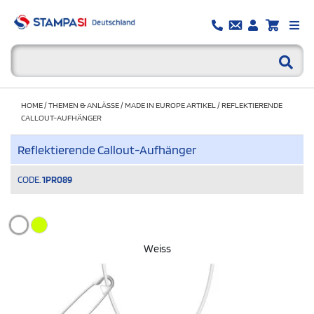
HOME
/
THEMEN & ANLÄSSE
/
MADE IN EUROPE ARTIKEL
/
REFLEKTIERENDE
CALLOUT-AUFHÄNGER
Reflektierende Callout-Aufhänger
CODE.
1PR089
Weiss