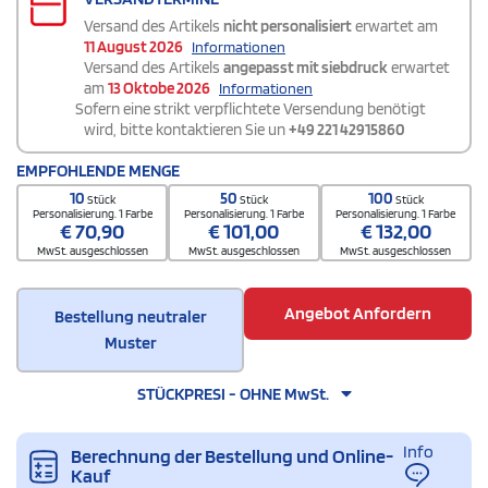
Versand des Artikels
nicht personalisiert
erwartet am
11 August 2026
Informationen
Versand des Artikels
angepasst mit siebdruck
erwartet
am
13 Oktobe 2026
Informationen
Sofern eine strikt verpflichtete Versendung benötigt
wird, bitte kontaktieren Sie un
+49 221 42915860
EMPFOHLENDE MENGE
10
50
100
Stück
Stück
Stück
Personalisierung. 1 Farbe
Personalisierung. 1 Farbe
Personalisierung. 1 Farbe
€
70,90
€
101,00
€
132,00
MwSt. ausgeschlossen
MwSt. ausgeschlossen
MwSt. ausgeschlossen
Angebot Anfordern
Bestellung neutraler
Muster
STÜCKPRESI - OHNE MwSt.
Info
Berechnung der Bestellung und Online-
Kauf