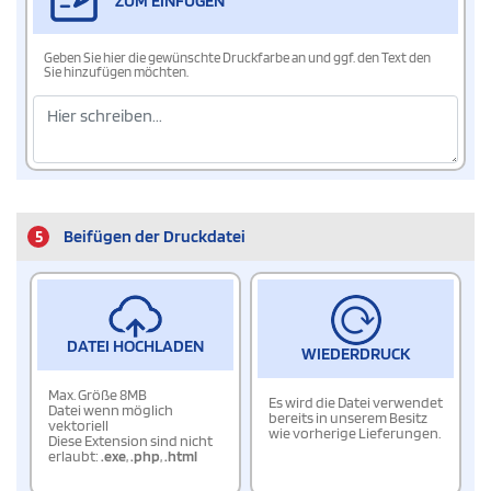
ZUM EINFÜGEN
Geben Sie hier die gewünschte Druckfarbe an und ggf. den Text den
Sie hinzufügen möchten.
5
Beifügen der Druckdatei
DATEI HOCHLADEN
WIEDERDRUCK
Max. Größe 8MB
Es wird die Datei verwendet
Datei wenn möglich
bereits in unserem Besitz
vektoriell
wie vorherige Lieferungen.
Diese Extension sind nicht
erlaubt:
.exe
,
.php
,
.html