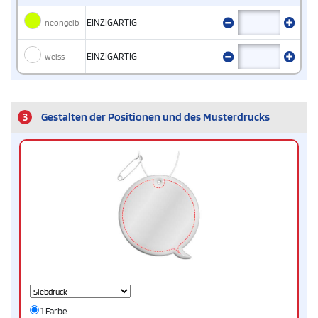
neongelb
EINZIGARTIG
weiss
EINZIGARTIG
3
Gestalten der Positionen und des Musterdrucks
1 Farbe