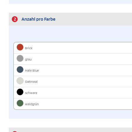
2
Anzahl pro Farbe
Brick
grau
Hale Blue
Oatmeal
schwarz
waldgrün