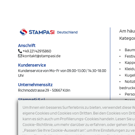
Am häu
Katego
Anschrift
Baum
+49 221 42915860
kontakt@stampasi.de
Festi
Kapp
Kundenservice
Kleid
Kundenservice von Mo-Fr von 09.00-13.00 / 14.30-18.00
Kugel
Uhr
Notiz
Unternehmenssitz
bedruck
Richmodstrasse 29 - 50667 Köln
Perso
StampaSi S.r.l.
Rege
DE356463144
Rucks
Um Ihnen ein besseres Surferlebnis zu bieten, verwendet diese 
Schlü
eigene Cookies und Cookies von Dritten. Bei den Cookies von Dri
folgen Sie uns
kann es sich auch um Profilierungs-Cookies handeln. Lesen Sie 
Schlü
Cookie-Richtlinie, um mehr darüber zu erfahren, oder gehen Sie 
Shop
„Passen Sie Ihre Cookie-Auswahl an“, um Ihre Einstellungen zu ve
Sweat