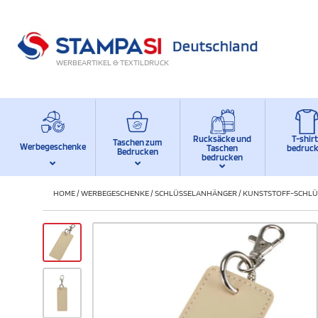
WERBEARTIKEL & TEXTILDRUCK
Rucksäcke und
T-shir
Taschen zum
Werbegeschenke
Taschen
bedruc
Bedrucken
bedrucken
HOME
/
WERBEGESCHENKE
/
SCHLÜSSELANHÄNGER
/
KUNSTSTOFF-SCHL