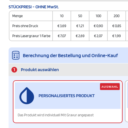
STÜCKPRESI - OHNE MwSt.
Menge
10
50
100
200
Preis ohne Druck
€
3,69
€
1,21
€
0,90
€
0,85
Preis Lasergravur 1 Farbe
€
7,07
€
2,69
€
2,07
€
1,99
Berechnung der Bestellung und Online-Kauf
1
Produkt auswählen
AUSWAHL
PERSONALISIERTES PRODUKT
Das Produkt wird individuell Mit Gravur angepasst