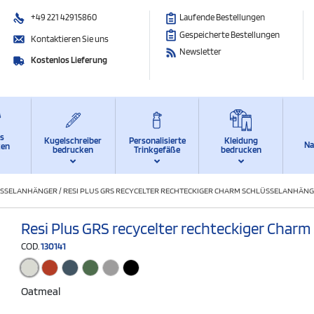
+49 221 42915860
Laufende Bestellungen
Gespeicherte Bestellungen
Kontaktieren Sie uns
Newsletter
Kostenlos Lieferung
ts
Kugelschreiber
Personalisierte
Kleidung
Na
ken
bedrucken
Trinkgefäße
bedrucken
ÜSSELANHÄNGER
/
RESI PLUS GRS RECYCELTER RECHTECKIGER CHARM SCHLÜSSELANHÄN
Resi Plus GRS recycelter rechteckiger Char
COD.
130141
Oatmeal