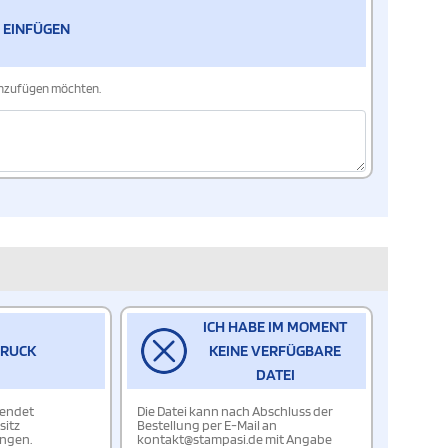
 EINFÜGEN
hinzufügen möchten.
ICH HABE IM MOMENT
DRUCK
KEINE VERFÜGBARE
DATEI
wendet
Die Datei kann nach Abschluss der
sitz
Bestellung per E-Mail an
ungen.
kontakt@stampasi.de mit Angabe