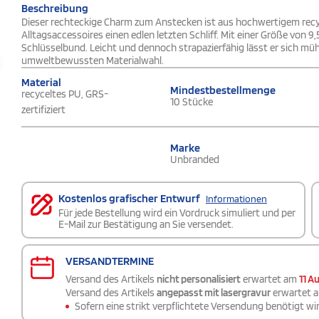
Beschreibung
Dieser rechteckige Charm zum Anstecken ist aus hochwertigem recyc
Alltagsaccessoires einen edlen letzten Schliff. Mit einer Größe von 9,
Schlüsselbund. Leicht und dennoch strapazierfähig lässt er sich müh
umweltbewussten Materialwahl.
Material
Mindestbestellmenge
recyceltes PU, GRS-
10 Stücke
zertifiziert
Marke
Unbranded
Kostenlos grafischer Entwurf
Informationen
Für jede Bestellung wird ein Vordruck simuliert und per
E-Mail zur Bestätigung an Sie versendet.
VERSANDTERMINE
Versand des Artikels
nicht personalisiert
erwartet am
11 A
Versand des Artikels
angepasst mit lasergravur
erwartet 
Sofern eine strikt verpflichtete Versendung benötigt wir