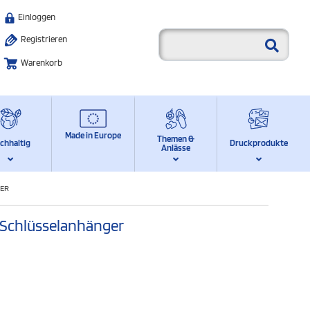
Einloggen
Registrieren
Warenkorb
Made in Europe
Themen &
chhaltig
Druckprodukte
Anlässe
GER
m Schlüsselanhänger