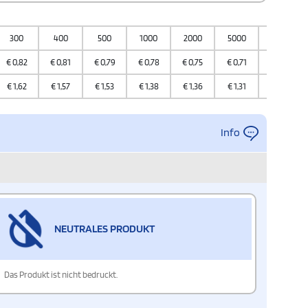
300
400
500
1000
2000
5000
10000
€
0,82
€
0,81
€
0,79
€
0,78
€
0,75
€
0,71
€
0,63
€
1,62
€
1,57
€
1,53
€
1,38
€
1,36
€
1,31
€
1,26
Info
NEUTRALES PRODUKT
Das Produkt ist nicht bedruckt.