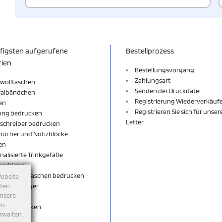
figsten aufgerufene
Bestellprozess
rien
Bestellungsvorgang
Zahlungsart
wolltaschen
Senden der Druckdatei
valbändchen
Registrierung Wiederverkäuf
en
Registrieren Sie sich für unse
ung bedrucken
Letter
schreiber bedrucken
bücher und Notizblöcke
en
nalisierte Trinkgefäße
nschirme
äcke und Taschen bedrucken
Website
sselanhänger
tten
unsere
sselbänder
zu
per bedrucken
rwalten.
shirt