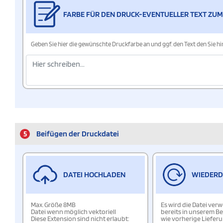
FARBE FÜR DEN DRUCK-EVENTUELLER TEXT ZUM
Geben Sie hier die gewünschte Druckfarbe an und ggf. den Text den Sie 
5
Beifügen der Druckdatei
DATEI HOCHLADEN
WIEDER
Max. Größe 8MB
Es wird die Datei ver
Datei wenn möglich vektoriell
bereits in unserem Be
Diese Extension sind nicht erlaubt:
wie vorherige Liefer