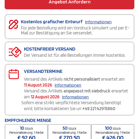
Angebot Anfordern
Kostenlos grafischer Entwurf
Informationen
Für jede Bestellung wird ein Vordruck simuliert und per E-
Mail zur Bestätigung an Sie versendet.
KOSTENFREIER VERSAND
Der Versand ist für alle Bestellungen immer kostenlos
VERSANDTERMINE
Versand des Artikels
nicht personalisiert
erwartet am
11 August 2026
Informationen
Versand des Artikels
angepasst mit siebdruck
erwartet
am
12 August 2026
Informationen
Sofern eine strikt verpflichtete Versendung benötigt
wird, bitte kontaktieren Sie un
+49 221 42915860
EMPFOHLENDE MENGE
10
50
100
Stück
Stück
Stück
Personalisierung. 1 Farbe
Personalisierung. 1 Farbe
Personalisierung. 1 Farbe
€
92,60
€
270,50
€
426,00