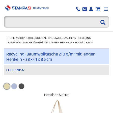
HOME
/
SHOPPER BEDRUCKEN
/
BAUMWOLLTASCHEN
/
RECYCLING-
BAUMWOLLTASCHE 210 G/M² MIT LANGEN HENKELN - 38 X 41 X 8,5 CM
Recycling-Baumwolltasche 210 g/m² mit langen
Henkeln - 38 x 41 x 8,5 cm
CODE.
120537
Heather Natur