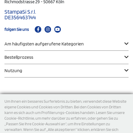
Richmodstrasse 29 - 50667 Köln
StampaSi S.r.l.
DE356463144
folgen Sie uns
Am häufigsten aufgerufene Kategorien
Bestellprozess
Nutzung
Zahlungsmodalität
Um Ihnen ein besseres Surferlebnis zu bieten, verwendet diese Website
eigene Cookies und Cookies von Dritten. Bei den Cookies von Dritten
kann es sich auch um Profilierungs-Cookies handeln. Lesen Sie unsere
Versand
Cookie-Richtlinie, um mehr darüber zu erfahren, oder gehen Sie zu
„Passen Sie Ihre Cookie-Auswahl an“, um Ihre Einstellungen zu
verwalten. Wenn Sie auf „Alle akzeptieren“ klicken, erklären Sie sich