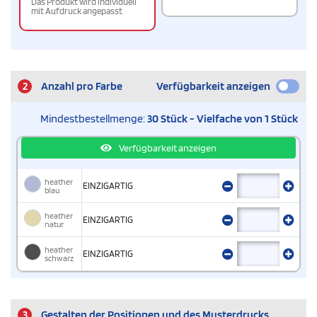
Das Produkt wird individuell
mit Aufdruck angepasst
2
Anzahl pro Farbe
Verfügbarkeit anzeigen
Mindestbestellmenge:
30 Stück - Vielfache von 1 Stück
Verfügbarkeit anzeigen
heather
EINZIGARTIG
blau
heather
EINZIGARTIG
natur
heather
EINZIGARTIG
schwarz
3
Gestalten der Positionen und des Musterdrucks