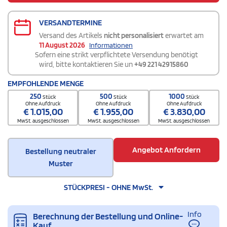
VERSANDTERMINE
Versand des Artikels
nicht personalisiert
erwartet am
11 August 2026
Informationen
Sofern eine strikt verpflichtete Versendung benötigt
wird, bitte kontaktieren Sie un
+49 221 42915860
EMPFOHLENDE MENGE
250
500
1000
Stück
Stück
Stück
Ohne Aufdruck
Ohne Aufdruck
Ohne Aufdruck
€
1.015,00
€
1.955,00
€
3.830,00
MwSt. ausgeschlossen
MwSt. ausgeschlossen
MwSt. ausgeschlossen
Angebot Anfordern
Bestellung neutraler
Muster
STÜCKPRESI - OHNE MwSt.
Info
Berechnung der Bestellung und Online-
Kauf