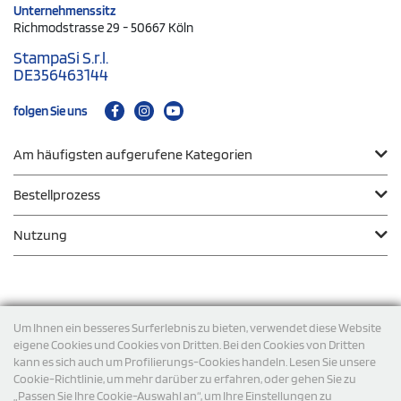
Unternehmenssitz
Richmodstrasse 29 - 50667 Köln
StampaSi S.r.l.
DE356463144
folgen Sie uns
Am häufigsten aufgerufene Kategorien
Bestellprozess
Nutzung
Zahlungsmodalität
Um Ihnen ein besseres Surferlebnis zu bieten, verwendet diese Website
eigene Cookies und Cookies von Dritten. Bei den Cookies von Dritten
kann es sich auch um Profilierungs-Cookies handeln. Lesen Sie unsere
Versand
Cookie-Richtlinie, um mehr darüber zu erfahren, oder gehen Sie zu
„Passen Sie Ihre Cookie-Auswahl an“, um Ihre Einstellungen zu