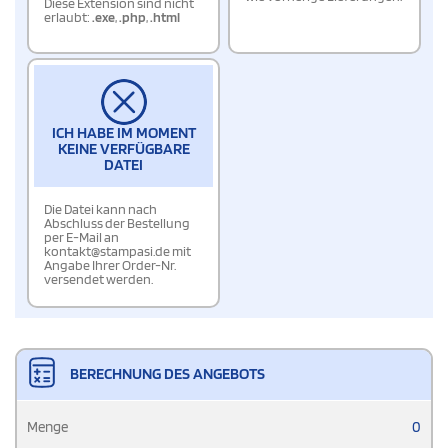
Diese Extension sind nicht
erlaubt:
.exe
,
.php
,
.html
ICH HABE IM MOMENT
KEINE VERFÜGBARE
DATEI
Die Datei kann nach
Abschluss der Bestellung
per E-Mail an
kontakt@stampasi.de mit
Angabe Ihrer Order-Nr.
versendet werden.
BERECHNUNG DES ANGEBOTS
Menge
0