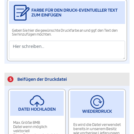
FARBE FÜR DEN DRUCK-EVENTUELLER TEXT
ZUM EINFÜGEN
Geben Sie hier die gewünschte Druckfarbe an und ggf. den Text den
Sie hinzufügen möchten.
5
Beifügen der Druckdatei
DATEI HOCHLADEN
WIEDERDRUCK
Max. Größe 8MB
Es wird die Datei verwendet
Datei wenn möglich
bereits in unserem Besitz
vektoriell
wie vorherige Lieferungen.