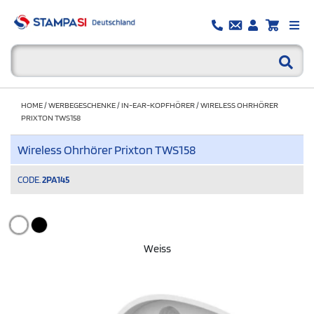
HOME
/
WERBEGESCHENKE
/
IN-EAR-KOPFHÖRER
/
WIRELESS OHRHÖRER
PRIXTON TWS158
Wireless Ohrhörer Prixton TWS158
CODE.
2PA145
Weiss