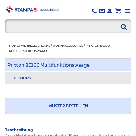
HOME
/
WERBEGESCHENKE
/
WOHNACCESSOIRES
/
PRIXTON BC300
MULTIFUNKTIONSWAAGE
Prixton BC300 Multifunktionswaage
CODE.
1PA073
MUSTER BESTELLEN
Beschreibung
Diese
M
ultifunktionswaage
bietet 13 verschiedene Messfunktionen,