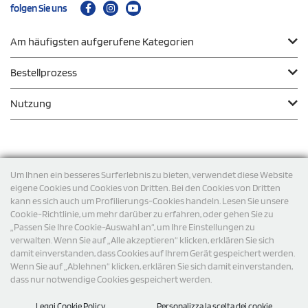
folgen Sie uns
Am häufigsten aufgerufene Kategorien
Bestellprozess
Nutzung
Zahlungsmodalität
Um Ihnen ein besseres Surferlebnis zu bieten, verwendet diese Website
eigene Cookies und Cookies von Dritten. Bei den Cookies von Dritten
kann es sich auch um Profilierungs-Cookies handeln. Lesen Sie unsere
Versand
Cookie-Richtlinie, um mehr darüber zu erfahren, oder gehen Sie zu
„Passen Sie Ihre Cookie-Auswahl an“, um Ihre Einstellungen zu
verwalten. Wenn Sie auf „Alle akzeptieren“ klicken, erklären Sie sich
damit einverstanden, dass Cookies auf Ihrem Gerät gespeichert werden.
Wenn Sie auf „Ablehnen“ klicken, erklären Sie sich damit einverstanden,
dass nur notwendige Cookies gespeichert werden.
Leggi Cookie Policy
Personalizza la scelta dei cookie