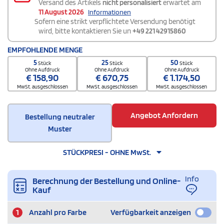
Versand des Artikels
nicht personalisiert
erwartet am
11 August 2026
Informationen
Sofern eine strikt verpflichtete Versendung benötigt
wird, bitte kontaktieren Sie un
+49 221 42915860
EMPFOHLENDE MENGE
5
25
50
Stück
Stück
Stück
Ohne Aufdruck
Ohne Aufdruck
Ohne Aufdruck
€
158,90
€
670,75
€
1.174,50
MwSt. ausgeschlossen
MwSt. ausgeschlossen
MwSt. ausgeschlossen
Angebot Anfordern
Bestellung neutraler
Muster
STÜCKPRESI - OHNE MwSt.
Info
Berechnung der Bestellung und Online-
Kauf
1
Anzahl pro Farbe
Verfügbarkeit anzeigen