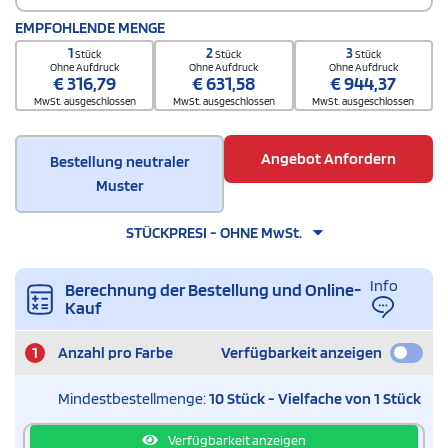
EMPFOHLENDE MENGE
1
2
3
Stück
Stück
Stück
Ohne Aufdruck
Ohne Aufdruck
Ohne Aufdruck
€
316,79
€
631,58
€
944,37
MwSt. ausgeschlossen
MwSt. ausgeschlossen
MwSt. ausgeschlossen
Angebot Anfordern
Bestellung neutraler
Muster
STÜCKPRESI - OHNE MwSt.
Info
Berechnung der Bestellung und Online-
Kauf
1
Anzahl pro Farbe
Verfügbarkeit anzeigen
Mindestbestellmenge:
10 Stück - Vielfache von 1 Stück
Verfügbarkeit anzeigen