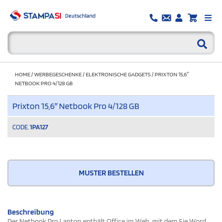
HOME
/
WERBEGESCHENKE
/
ELEKTRONISCHE GADGETS
/
PRIXTON 15,6″
NETBOOK PRO 4/128 GB
Prixton 15,6″ Netbook Pro 4/128 GB
CODE.
1PA127
MUSTER BESTELLEN
Beschreibung
Der Netbook Pro Laptop enthält Office im Web, mit dem Sie Word,