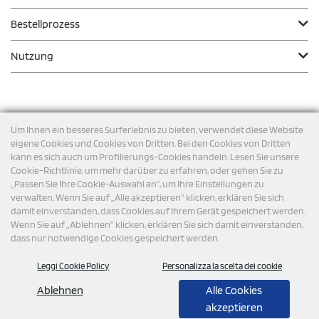
Bestellprozess
Nutzung
Zahlungsmodalität
Um Ihnen ein besseres Surferlebnis zu bieten, verwendet diese Website
eigene Cookies und Cookies von Dritten. Bei den Cookies von Dritten
kann es sich auch um Profilierungs-Cookies handeln. Lesen Sie unsere
Versand
Cookie-Richtlinie, um mehr darüber zu erfahren, oder gehen Sie zu
„Passen Sie Ihre Cookie-Auswahl an“, um Ihre Einstellungen zu
verwalten. Wenn Sie auf „Alle akzeptieren“ klicken, erklären Sie sich
damit einverstanden, dass Cookies auf Ihrem Gerät gespeichert werden.
Wenn Sie auf „Ablehnen“ klicken, erklären Sie sich damit einverstanden,
dass nur notwendige Cookies gespeichert werden.
Leggi Cookie Policy
Personalizza la scelta dei cookie
© 2026 StampaSi s.r.l. ALLE RECHTE SIND VORBEHALTEN -
Steuernummer DE356463144
Ablehnen
Alle Cookies
akzeptieren
0,00