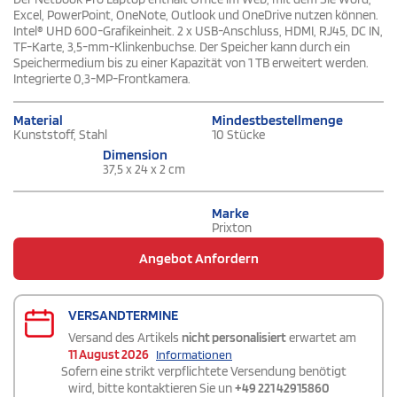
Excel, PowerPoint, OneNote, Outlook und OneDrive nutzen können.
Intel® UHD 600-Grafikeinheit. 2 x USB-Anschluss, HDMI, RJ45, DC IN,
TF-Karte, 3,5-mm-Klinkenbuchse. Der Speicher kann durch ein
Speichermedium bis zu einer Kapazität von 1 TB erweitert werden.
Integrierte 0,3-MP-Frontkamera.
Material
Mindestbestellmenge
Kunststoff, Stahl
10 Stücke
Dimension
37,5 x 24 x 2 cm
Marke
Prixton
Angebot Anfordern
VERSANDTERMINE
Versand des Artikels
nicht personalisiert
erwartet am
11 August 2026
Informationen
Sofern eine strikt verpflichtete Versendung benötigt
wird, bitte kontaktieren Sie un
+49 221 42915860