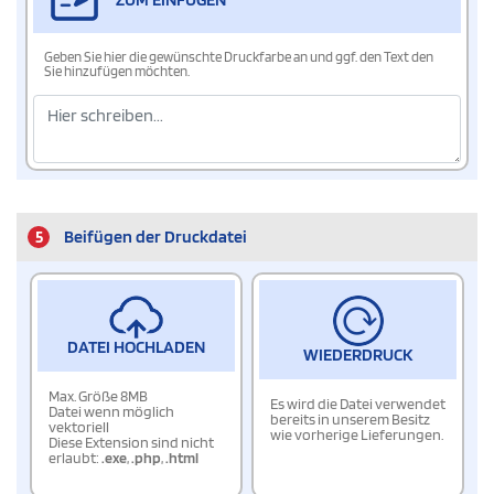
Geben Sie hier die gewünschte Druckfarbe an und ggf. den Text den
Sie hinzufügen möchten.
5
Beifügen der Druckdatei
DATEI HOCHLADEN
WIEDERDRUCK
Max. Größe 8MB
Es wird die Datei verwendet
Datei wenn möglich
bereits in unserem Besitz
vektoriell
wie vorherige Lieferungen.
Diese Extension sind nicht
erlaubt:
.exe
,
.php
,
.html