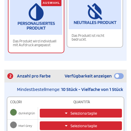
AUSWAHL
NEUTRALES PRODUKT
PERSONALISIERTES
PRODUKT
Das Produkt ist nicht
bedruckt.
Das Produkt wird individuell
mit Aufdruck angepasst
2
Anzahl pro Farbe
Verfügbarkeit anzeigen
Mindestbestellmenge:
10 Stück - Vielfache von 1 Stück
COLORI
QUANTITÀ
dunkelgrün
Seleziona taglie
Marl Grey
Seleziona taglie