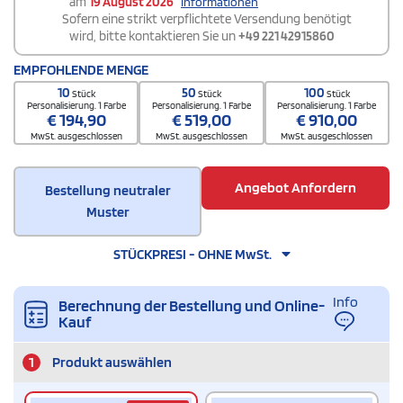
am
19 August 2026
Informationen
Sofern eine strikt verpflichtete Versendung benötigt
wird, bitte kontaktieren Sie un
+49 221 42915860
EMPFOHLENDE MENGE
10
50
100
Stück
Stück
Stück
Personalisierung. 1 Farbe
Personalisierung. 1 Farbe
Personalisierung. 1 Farbe
€
194,90
€
519,00
€
910,00
MwSt. ausgeschlossen
MwSt. ausgeschlossen
MwSt. ausgeschlossen
Angebot Anfordern
Bestellung neutraler
Muster
STÜCKPRESI - OHNE MwSt.
Info
Berechnung der Bestellung und Online-
Kauf
1
Produkt auswählen