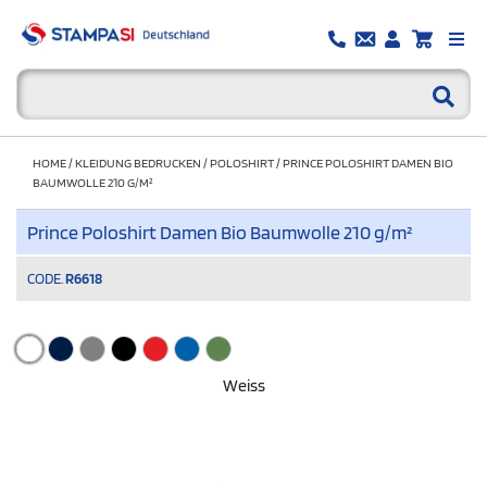
HOME
/
KLEIDUNG BEDRUCKEN
/
POLOSHIRT
/
PRINCE POLOSHIRT DAMEN BIO
BAUMWOLLE 210 G/M²
Prince Poloshirt Damen Bio Baumwolle 210 g/m²
CODE.
R6618
Weiss