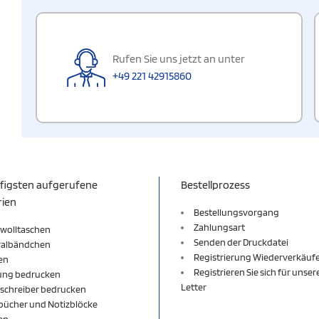
Rufen Sie uns jetzt an unter
+49 221 42915860
figsten aufgerufene
Bestellprozess
rien
Bestellungsvorgang
Zahlungsart
wolltaschen
Senden der Druckdatei
valbändchen
Registrierung Wiederverkäuf
en
Registrieren Sie sich für unse
ung bedrucken
Letter
schreiber bedrucken
bücher und Notizblöcke
en