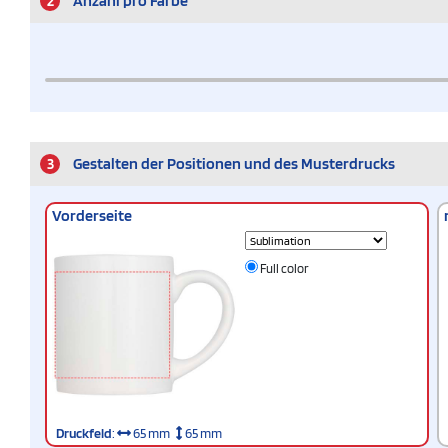
2
Anzahl pro Farbe
3
Gestalten der Positionen und des Musterdrucks
Vorderseite
Full color
Druckfeld
:
65 mm
65 mm