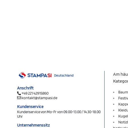
Am häu
Katego
Anschrift
Baum
+49 221 42915860
kontakt@stampasi.de
Festi
Kapp
Kundenservice
Kleid
Kundenservice von Mo-Fr von 09.00-13.00 / 14.30-18.00
Kugel
Uhr
Notiz
Unternehmenssitz
bedruck