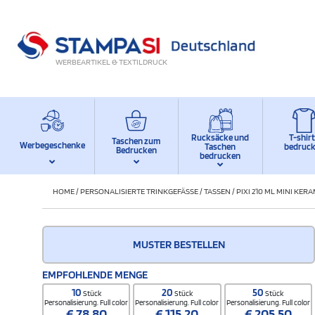
WERBEARTIKEL & TEXTILDRUCK
Rucksäcke und
T-shir
Taschen zum
Werbegeschenke
Taschen
bedruc
Bedrucken
bedrucken
HOME
/
PERSONALISIERTE TRINKGEFÄSSE
/
TASSEN
/
PIXI 210 ML MINI KE
MUSTER BESTELLEN
EMPFOHLENDE MENGE
10
20
50
Stück
Stück
Stück
Personalisierung. Full color
Personalisierung. Full color
Personalisierung. Full color
€
78,80
€
115,20
€
205,50