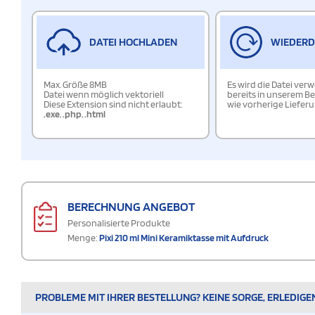
DATEI HOCHLADEN
WIEDER
Max. Größe 8MB
Es wird die Datei ver
Datei wenn möglich vektoriell
bereits in unserem Be
Diese Extension sind nicht erlaubt:
wie vorherige Liefer
.exe
,
.php
,
.html
BERECHNUNG ANGEBOT
Personalisierte Produkte
Menge:
Pixi 210 ml Mini Keramiktasse mit Aufdruck
PROBLEME MIT IHRER BESTELLUNG? KEINE SORGE, ERLEDIGE