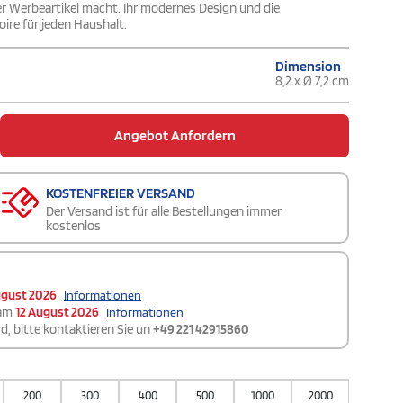
r Werbeartikel macht. Ihr modernes Design und die
re für jeden Haushalt.
Dimension
8,2 x Ø 7,2 cm
Angebot Anfordern
KOSTENFREIER VERSAND
Der Versand ist für alle Bestellungen immer
kostenlos
ugust 2026
Informationen
 am
12 August 2026
Informationen
d, bitte kontaktieren Sie un
+49 221 42915860
200
300
400
500
1000
2000
5000