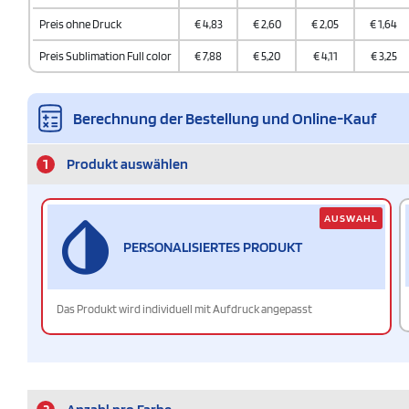
Preis ohne Druck
€
4,83
€
2,60
€
2,05
€
1,64
Preis Sublimation Full color
€
7,88
€
5,20
€
4,11
€
3,25
Berechnung der Bestellung und Online-Kauf
1
Produkt auswählen
AUSWAHL
PERSONALISIERTES PRODUKT
Das Produkt wird individuell mit Aufdruck angepasst