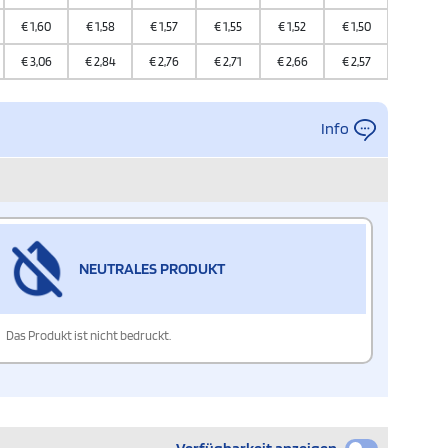
€
1,60
€
1,58
€
1,57
€
1,55
€
1,52
€
1,50
€
1,47
€
3,06
€
2,84
€
2,76
€
2,71
€
2,66
€
2,57
€
2,43
Info
NEUTRALES PRODUKT
Das Produkt ist nicht bedruckt.