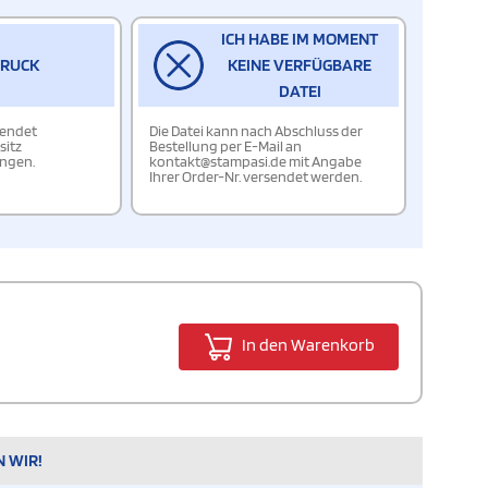
ICH HABE IM MOMENT
DRUCK
KEINE VERFÜGBARE
DATEI
wendet
Die Datei kann nach Abschluss der
sitz
Bestellung per E-Mail an
ungen.
kontakt@stampasi.de mit Angabe
Ihrer Order-Nr. versendet werden.
In den Warenkorb
N WIR!