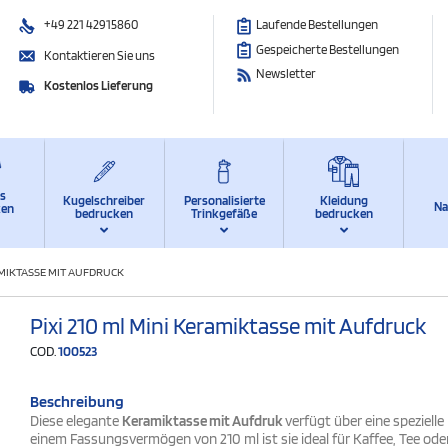
+49 221 42915860
Laufende Bestellungen
Gespeicherte Bestellungen
Kontaktieren Sie uns
Newsletter
Kostenlos Lieferung
ts
Kugelschreiber
Personalisierte
Kleidung
Na
ken
bedrucken
Trinkgefäße
bedrucken
RAMIKTASSE MIT AUFDRUCK
Pixi 210 ml Mini Keramiktasse mit Aufdruck
COD.
100523
Beschreibung
Diese elegante
Keramiktasse mit Aufdruk
verfügt über eine spezielle
einem Fassungsvermögen von 210 ml ist sie ideal für Kaffee, Tee oder