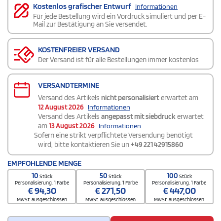
Kostenlos grafischer Entwurf
Informationen
Für jede Bestellung wird ein Vordruck simuliert und per E-
Mail zur Bestätigung an Sie versendet.
KOSTENFREIER VERSAND
Der Versand ist für alle Bestellungen immer kostenlos
VERSANDTERMINE
Versand des Artikels
nicht personalisiert
erwartet am
12 August 2026
Informationen
Versand des Artikels
angepasst mit siebdruck
erwartet
am
13 August 2026
Informationen
Sofern eine strikt verpflichtete Versendung benötigt
wird, bitte kontaktieren Sie un
+49 221 42915860
EMPFOHLENDE MENGE
10
50
100
Stück
Stück
Stück
Personalisierung. 1 Farbe
Personalisierung. 1 Farbe
Personalisierung. 1 Farbe
€
94,30
€
271,50
€
447,00
MwSt. ausgeschlossen
MwSt. ausgeschlossen
MwSt. ausgeschlossen