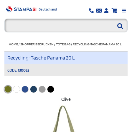
HOME
/
SHOPPER BEDRUCKEN
/
TOTE BAG
/
RECYCLING-TASCHE PANAMA 20 L
Recycling-Tasche Panama 20 L
CODE.
130052
Olive