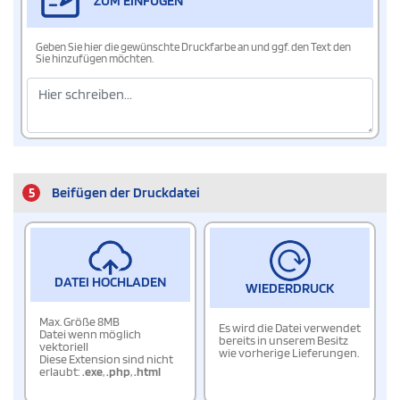
ZUM EINFÜGEN
Geben Sie hier die gewünschte Druckfarbe an und ggf. den Text den
Sie hinzufügen möchten.
5
Beifügen der Druckdatei
DATEI HOCHLADEN
WIEDERDRUCK
Max. Größe 8MB
Es wird die Datei verwendet
Datei wenn möglich
bereits in unserem Besitz
vektoriell
wie vorherige Lieferungen.
Diese Extension sind nicht
erlaubt:
.exe
,
.php
,
.html