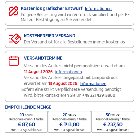
Kostenlos grafischer Entwurf
Informationen
Für jede Bestellung wird ein Vordruck simuliert und per E-
Mail zur Bestätigung an Sie versendet.
KOSTENFREIER VERSAND
Der Versand ist für alle Bestellungen immer kostenlos
VERSANDTERMINE
Versand des Artikels
nicht personalisiert
erwartet am
12 August 2026
Informationen
Versand des Artikels
angepasst mit tampondruck
erwartet am
13 August 2026
Informationen
Sofern eine strikt verpflichtete Versendung benötigt
wird, bitte kontaktieren Sie un
+49 221 42915860
EMPFOHLENDE MENGE
10
20
50
Stück
Stück
Stück
Personalisierung. 1 Farbe
Personalisierung. 1 Farbe
Personalisierung. 1 Farbe
€
87,60
€
143,80
€
237,50
MwSt. ausgeschlossen
MwSt. ausgeschlossen
MwSt. ausgeschlossen