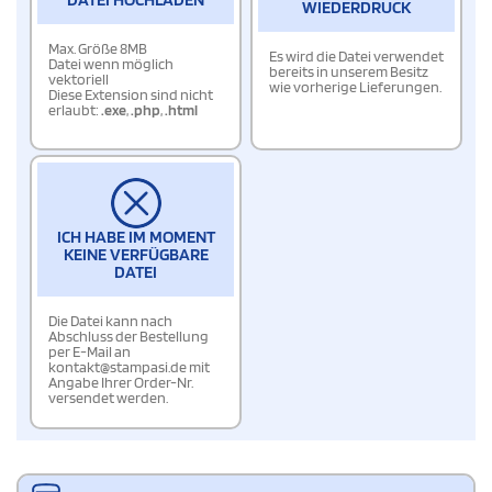
WIEDERDRUCK
Max. Größe 8MB
Es wird die Datei verwendet
Datei wenn möglich
bereits in unserem Besitz
vektoriell
wie vorherige Lieferungen.
Diese Extension sind nicht
erlaubt:
.exe
,
.php
,
.html
ICH HABE IM MOMENT
KEINE VERFÜGBARE
DATEI
Die Datei kann nach
Abschluss der Bestellung
per E-Mail an
kontakt@stampasi.de mit
Angabe Ihrer Order-Nr.
versendet werden.