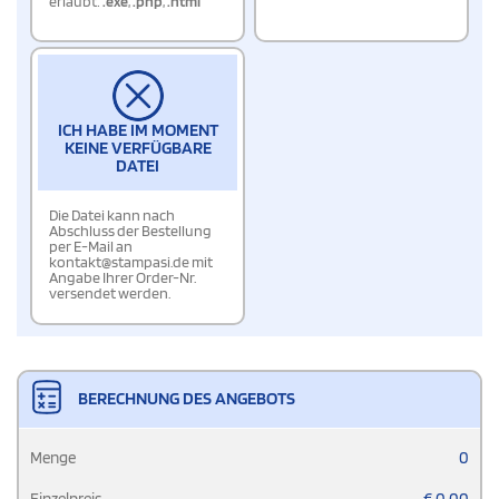
erlaubt:
.exe
,
.php
,
.html
ICH HABE IM MOMENT
KEINE VERFÜGBARE
DATEI
Die Datei kann nach
Abschluss der Bestellung
per E-Mail an
kontakt@stampasi.de mit
Angabe Ihrer Order-Nr.
versendet werden.
BERECHNUNG DES ANGEBOTS
Menge
0