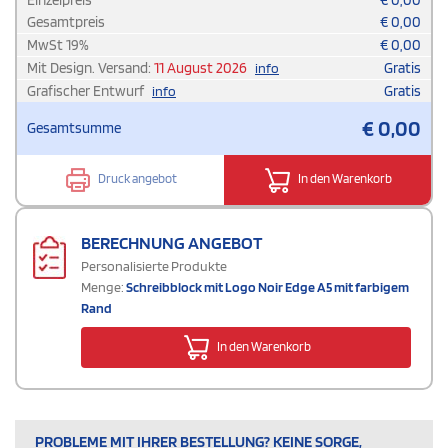
Einzelpreis
€
0,00
Gesamtpreis
€
0,00
MwSt
19
%
€
0,00
Mit Design. Versand:
11 August 2026
Gratis
info
Grafischer Entwurf
Gratis
info
€
0,00
Gesamtsumme
Druck angebot
In den Warenkorb
BERECHNUNG ANGEBOT
Personalisierte Produkte
Menge:
Schreibblock mit Logo Noir Edge A5 mit farbigem
Rand
In den Warenkorb
PROBLEME MIT IHRER BESTELLUNG? KEINE SORGE,