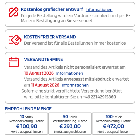
Kostenlos grafischer Entwurf
Informationen
Für jede Bestellung wird ein Vordruck simuliert und per E-
Mail zur Bestätigung an Sie versendet.
KOSTENFREIER VERSAND
Der Versand ist für alle Bestellungen immer kostenlos
VERSANDTERMINE
Versand des Artikels
nicht personalisiert
erwartet am
10 August 2026
Informationen
Versand des Artikels
angepasst mit siebdruck
erwartet
am
11 August 2026
Informationen
Sofern eine strikt verpflichtete Versendung benötigt
wird, bitte kontaktieren Sie un
+49 221 42915860
EMPFOHLENDE MENGE
10
50
100
Stück
Stück
Stück
Personalisierung. 1 Farbe
Personalisierung. 1 Farbe
Personalisierung. 1 Farbe
€
100,90
€
293,00
€
472,00
MwSt. ausgeschlossen
MwSt. ausgeschlossen
MwSt. ausgeschlossen