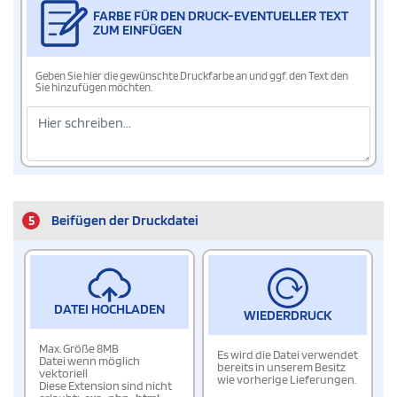
FARBE FÜR DEN DRUCK-EVENTUELLER TEXT
ZUM EINFÜGEN
Geben Sie hier die gewünschte Druckfarbe an und ggf. den Text den
Sie hinzufügen möchten.
5
Beifügen der Druckdatei
DATEI HOCHLADEN
WIEDERDRUCK
Max. Größe 8MB
Es wird die Datei verwendet
Datei wenn möglich
bereits in unserem Besitz
vektoriell
wie vorherige Lieferungen.
Diese Extension sind nicht