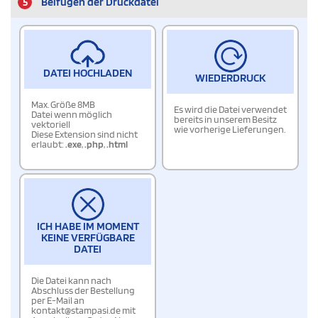
5
Beifügen der Druckdatei
DATEI HOCHLADEN
WIEDERDRUCK
Max. Größe 8MB
Es wird die Datei verwendet
Datei wenn möglich
bereits in unserem Besitz
vektoriell
wie vorherige Lieferungen.
Diese Extension sind nicht
erlaubt:
.exe
,
.php
,
.html
ICH HABE IM MOMENT
KEINE VERFÜGBARE
DATEI
Die Datei kann nach
Abschluss der Bestellung
per E-Mail an
kontakt@stampasi.de mit