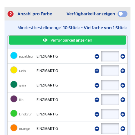
2
Anzahl pro Farbe
Verfügbarkeit anzeigen
Mindestbestellmenge:
10 Stück - Vielfache von 1 Stück
Verfügbarkeit anzeigen
aquablau
EINZIGARTIG
Gelb
EINZIGARTIG
grün
EINZIGARTIG
lila
EINZIGARTIG
Lindgrün
EINZIGARTIG
orange
EINZIGARTIG