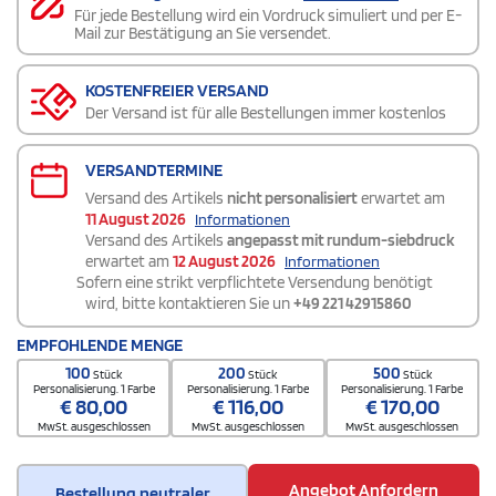
Für jede Bestellung wird ein Vordruck simuliert und per E-
Mail zur Bestätigung an Sie versendet.
KOSTENFREIER VERSAND
Der Versand ist für alle Bestellungen immer kostenlos
VERSANDTERMINE
Versand des Artikels
nicht personalisiert
erwartet am
11 August 2026
Informationen
Versand des Artikels
angepasst mit rundum-siebdruck
erwartet am
12 August 2026
Informationen
Sofern eine strikt verpflichtete Versendung benötigt
wird, bitte kontaktieren Sie un
+49 221 42915860
EMPFOHLENDE MENGE
100
200
500
Stück
Stück
Stück
Personalisierung. 1 Farbe
Personalisierung. 1 Farbe
Personalisierung. 1 Farbe
€
80,00
€
116,00
€
170,00
MwSt. ausgeschlossen
MwSt. ausgeschlossen
MwSt. ausgeschlossen
Angebot Anfordern
Bestellung neutraler