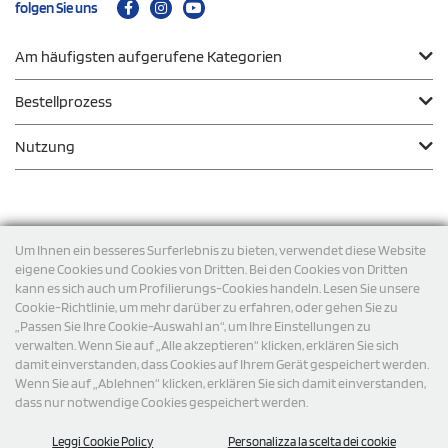
folgen Sie uns
Am häufigsten aufgerufene Kategorien
Bestellprozess
Nutzung
Zahlungsmodalität
Um Ihnen ein besseres Surferlebnis zu bieten, verwendet diese Website
eigene Cookies und Cookies von Dritten. Bei den Cookies von Dritten
kann es sich auch um Profilierungs-Cookies handeln. Lesen Sie unsere
Versand
Cookie-Richtlinie, um mehr darüber zu erfahren, oder gehen Sie zu
„Passen Sie Ihre Cookie-Auswahl an“, um Ihre Einstellungen zu
verwalten. Wenn Sie auf „Alle akzeptieren“ klicken, erklären Sie sich
damit einverstanden, dass Cookies auf Ihrem Gerät gespeichert werden.
Wenn Sie auf „Ablehnen“ klicken, erklären Sie sich damit einverstanden,
dass nur notwendige Cookies gespeichert werden.
Leggi Cookie Policy
Personalizza la scelta dei cookie
© 2026 StampaSi s.r.l. ALLE RECHTE SIND VORBEHALTEN -