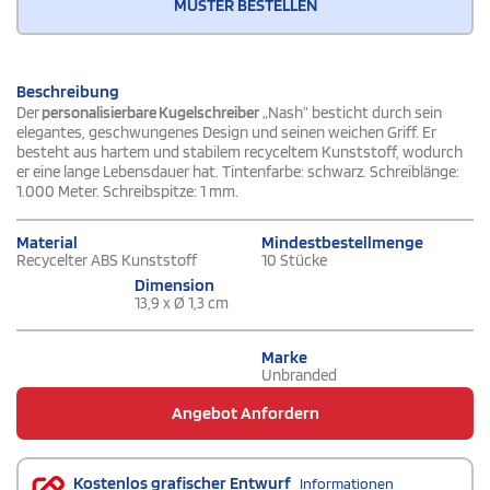
MUSTER BESTELLEN
Beschreibung
Der
personalisierbare Kugelschreiber
„Nash” besticht durch sein
elegantes, geschwungenes Design und seinen weichen Griff. Er
besteht aus hartem und stabilem recyceltem Kunststoff, wodurch
er eine lange Lebensdauer hat. Tintenfarbe: schwarz. Schreiblänge:
1.000 Meter. Schreibspitze: 1 mm.
Material
Mindestbestellmenge
Recycelter ABS Kunststoff
10 Stücke
Dimension
13,9 x Ø 1,3 cm
Marke
Unbranded
Angebot Anfordern
Kostenlos grafischer Entwurf
Informationen