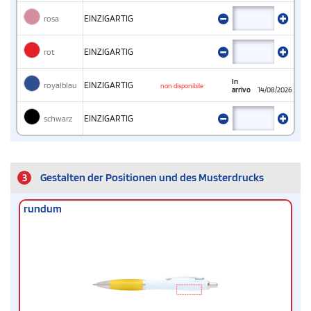
rosa
EINZIGARTIG
rot
EINZIGARTIG
In
royalblau
EINZIGARTIG
non disponibile
arrivo
14/08/2026
schwarz
EINZIGARTIG
3
Gestalten der Positionen und des Musterdrucks
rundum