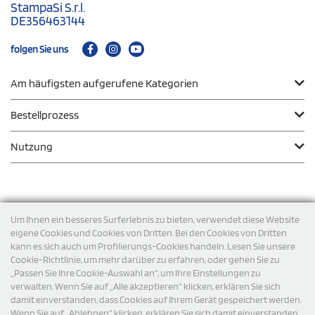
StampaSi S.r.l.
DE356463144
folgen Sie uns
Am häufigsten aufgerufene Kategorien
Bestellprozess
Nutzung
Zahlungsmodalität
Um Ihnen ein besseres Surferlebnis zu bieten, verwendet diese Website
eigene Cookies und Cookies von Dritten. Bei den Cookies von Dritten
kann es sich auch um Profilierungs-Cookies handeln. Lesen Sie unsere
Versand
Cookie-Richtlinie, um mehr darüber zu erfahren, oder gehen Sie zu
„Passen Sie Ihre Cookie-Auswahl an“, um Ihre Einstellungen zu
verwalten. Wenn Sie auf „Alle akzeptieren“ klicken, erklären Sie sich
damit einverstanden, dass Cookies auf Ihrem Gerät gespeichert werden.
Wenn Sie auf „Ablehnen“ klicken, erklären Sie sich damit einverstanden,