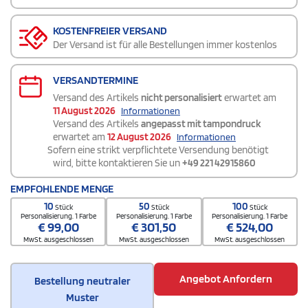
KOSTENFREIER VERSAND
Der Versand ist für alle Bestellungen immer kostenlos
VERSANDTERMINE
Versand des Artikels
nicht personalisiert
erwartet am
11 August 2026
Informationen
Versand des Artikels
angepasst mit tampondruck
erwartet am
12 August 2026
Informationen
Sofern eine strikt verpflichtete Versendung benötigt
wird, bitte kontaktieren Sie un
+49 221 42915860
EMPFOHLENDE MENGE
10
50
100
Stück
Stück
Stück
Personalisierung. 1 Farbe
Personalisierung. 1 Farbe
Personalisierung. 1 Farbe
€
99,00
€
301,50
€
524,00
MwSt. ausgeschlossen
MwSt. ausgeschlossen
MwSt. ausgeschlossen
Angebot Anfordern
Bestellung neutraler
Muster