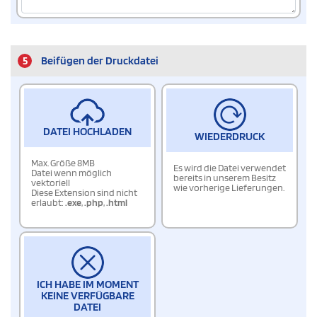
5
Beifügen der Druckdatei
DATEI HOCHLADEN
WIEDERDRUCK
Max. Größe 8MB
Es wird die Datei verwendet
Datei wenn möglich
bereits in unserem Besitz
vektoriell
wie vorherige Lieferungen.
Diese Extension sind nicht
erlaubt:
.exe
,
.php
,
.html
ICH HABE IM MOMENT
KEINE VERFÜGBARE
DATEI