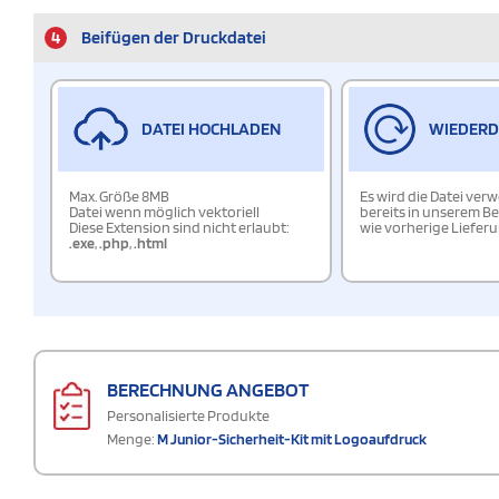
4
Beifügen der Druckdatei
DATEI HOCHLADEN
WIEDER
Max. Größe 8MB
Es wird die Datei ver
Datei wenn möglich vektoriell
bereits in unserem Be
Diese Extension sind nicht erlaubt:
wie vorherige Liefer
.exe
,
.php
,
.html
BERECHNUNG ANGEBOT
Personalisierte Produkte
Menge:
M Junior-Sicherheit-Kit mit Logoaufdruck