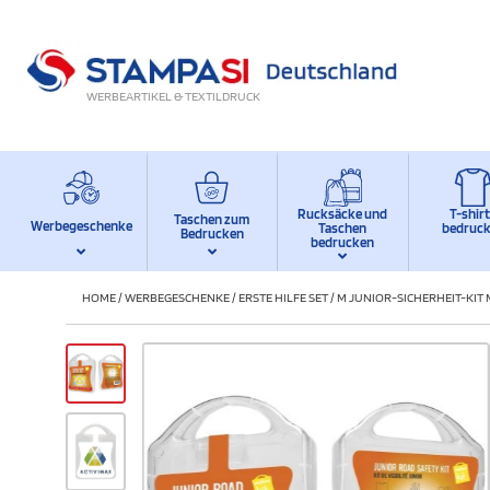
WERBEARTIKEL & TEXTILDRUCK
Rucksäcke und
T-shir
Taschen zum
Werbegeschenke
Taschen
bedruc
Bedrucken
bedrucken
HOME
/
WERBEGESCHENKE
/
ERSTE HILFE SET
/
M JUNIOR-SICHERHEIT-KIT