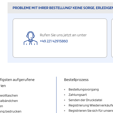
PROBLEME MIT IHRER BESTELLUNG? KEINE SORGE, ERLEDIGE
Rufen Sie uns jetzt an unter
+49 221 42915860
figsten aufgerufene
Bestellprozess
rien
Bestellungsvorgang
Zahlungsart
wolltaschen
Senden der Druckdatei
valbändchen
Registrierung Wiederverkäuf
en
Registrieren Sie sich für unse
ung bedrucken