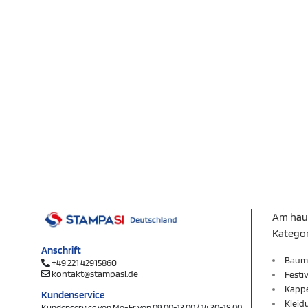
Am häu
Katego
Anschrift
Baum
+49 221 42915860
kontakt@stampasi.de
Festi
Kapp
Kundenservice
Kleid
Kundenservice von Mo-Fr von 09.00-13.00 / 14.30-18.00