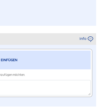
Info
 EINFÜGEN
hinzufügen möchten.