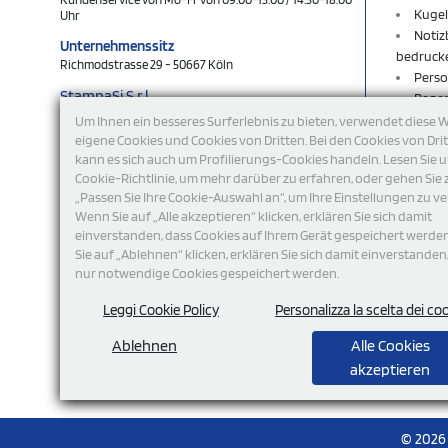
Kugel
Uhr
Notiz
Unternehmenssitz
bedruck
Richmodstrasse 29 - 50667 Köln
Perso
StampaSi S.r.l.
Rege
DE356463144
Rucks
Um Ihnen ein besseres Surferlebnis zu bieten, verwendet diese 
Schlü
eigene Cookies und Cookies von Dritten. Bei den Cookies von Dri
folgen Sie uns
kann es sich auch um Profilierungs-Cookies handeln. Lesen Sie 
Schlü
Cookie-Richtlinie, um mehr darüber zu erfahren, oder gehen Sie 
Shop
„Passen Sie Ihre Cookie-Auswahl an“, um Ihre Einstellungen zu ve
Sweat
Wenn Sie auf „Alle akzeptieren“ klicken, erklären Sie sich damit
T-Shi
einverstanden, dass Cookies auf Ihrem Gerät gespeichert werde
Turnb
Sie auf „Ablehnen“ klicken, erklären Sie sich damit einverstanden
USB-S
nur notwendige Cookies gespeichert werden.
Werb
Wohn
Leggi Cookie Policy
Personalizza la scelta dei co
Ablehnen
Alle Cookies
akzeptieren
Zahlungsmodalität
© 2026