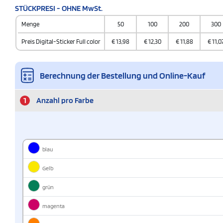
STÜCKPRESI - OHNE MwSt.
Menge
50
100
200
300
Preis Digital-Sticker Full color
€
13,98
€
12,30
€
11,88
€
11,0
Berechnung der Bestellung und Online-Kauf
1
Anzahl pro Farbe
blau
Gelb
grün
magenta