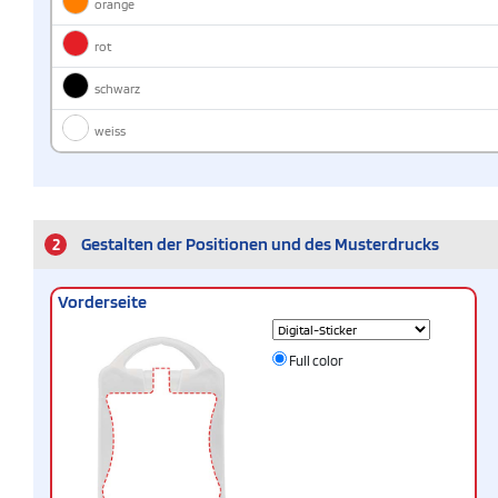
orange
rot
schwarz
weiss
2
Gestalten der Positionen und des Musterdrucks
Vorderseite
Full color