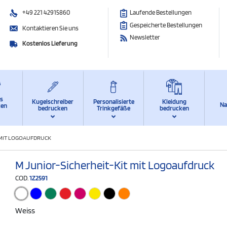
+49 221 42915860
Laufende Bestellungen
Gespeicherte Bestellungen
Kontaktieren Sie uns
Newsletter
Kostenlos Lieferung
ts
Kugelschreiber
Personalisierte
Kleidung
Na
ken
bedrucken
Trinkgefäße
bedrucken
 MIT LOGOAUFDRUCK
M Junior-Sicherheit-Kit mit Logoaufdruck
COD.
1Z2591
Weiss