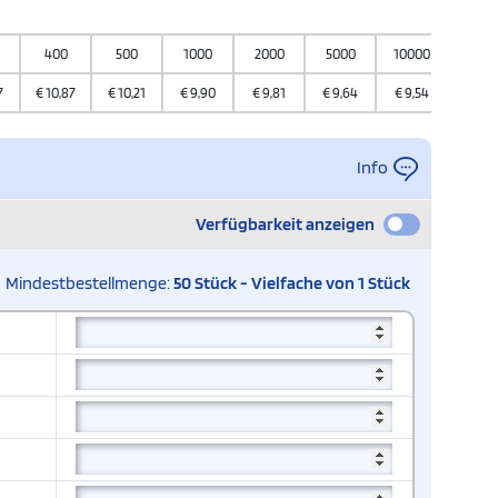
400
500
1000
2000
5000
10000
7
€
10,87
€
10,21
€
9,90
€
9,81
€
9,64
€
9,54
Info
Verfügbarkeit anzeigen
Mindestbestellmenge:
50 Stück - Vielfache von 1 Stück