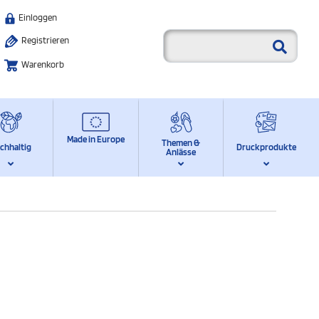
Einloggen
Registrieren
Warenkorb
Made in Europe
Themen &
chhaltig
Druckprodukte
Anlässe