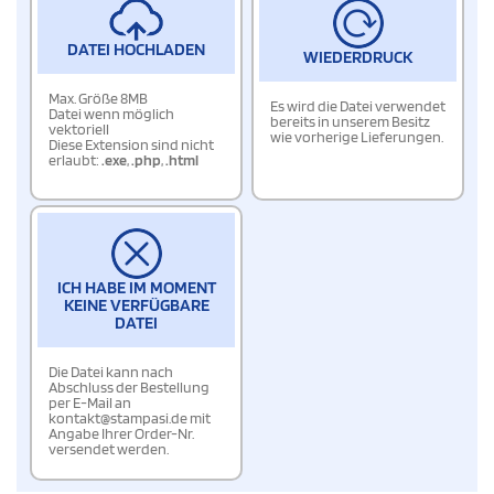
DATEI HOCHLADEN
WIEDERDRUCK
Max. Größe 8MB
Es wird die Datei verwendet
Datei wenn möglich
bereits in unserem Besitz
vektoriell
wie vorherige Lieferungen.
Diese Extension sind nicht
erlaubt:
.exe
,
.php
,
.html
ICH HABE IM MOMENT
KEINE VERFÜGBARE
DATEI
Die Datei kann nach
Abschluss der Bestellung
per E-Mail an
kontakt@stampasi.de mit
Angabe Ihrer Order-Nr.
versendet werden.