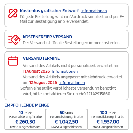
Kostenlos grafischer Entwurf
Informationen
Für jede Bestellung wird ein Vordruck simuliert und per E-
Mail zur Bestätigung an Sie versendet.
KOSTENFREIER VERSAND
Der Versand ist für alle Bestellungen immer kostenlos
VERSANDTERMINE
Versand des Artikels
nicht personalisiert
erwartet am
11 August 2026
Informationen
Versand des Artikels
angepasst mit siebdruck
erwartet
am
12 August 2026
Informationen
Sofern eine strikt verpflichtete Versendung benötigt
wird, bitte kontaktieren Sie un
+49 221 42915860
EMPFOHLENDE MENGE
10
50
100
Stück
Stück
Stück
Personalisierung. 1 Farbe
Personalisierung. 1 Farbe
Personalisierung. 1 Farbe
€
260,30
€
1.042,50
€
1.937,00
MwSt. ausgeschlossen
MwSt. ausgeschlossen
MwSt. ausgeschlossen