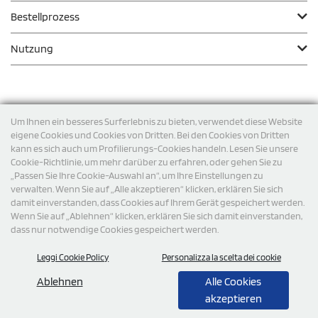
Bestellprozess
Nutzung
Zahlungsmodalität
Um Ihnen ein besseres Surferlebnis zu bieten, verwendet diese Website
eigene Cookies und Cookies von Dritten. Bei den Cookies von Dritten
kann es sich auch um Profilierungs-Cookies handeln. Lesen Sie unsere
Versand
Cookie-Richtlinie, um mehr darüber zu erfahren, oder gehen Sie zu
„Passen Sie Ihre Cookie-Auswahl an“, um Ihre Einstellungen zu
verwalten. Wenn Sie auf „Alle akzeptieren“ klicken, erklären Sie sich
damit einverstanden, dass Cookies auf Ihrem Gerät gespeichert werden.
Wenn Sie auf „Ablehnen“ klicken, erklären Sie sich damit einverstanden,
dass nur notwendige Cookies gespeichert werden.
Leggi Cookie Policy
Personalizza la scelta dei cookie
© 2026 StampaSi s.r.l. ALLE RECHTE SIND VORBEHALTEN -
Steuernummer DE356463144
Ablehnen
Alle Cookies
akzeptieren
0,00
Cad.
+ IVA