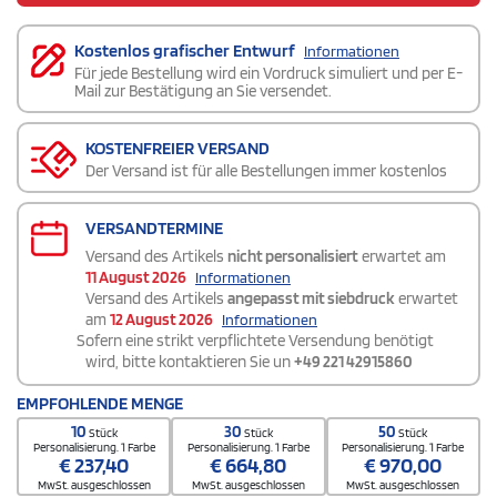
Kostenlos grafischer Entwurf
Informationen
Für jede Bestellung wird ein Vordruck simuliert und per E-
Mail zur Bestätigung an Sie versendet.
KOSTENFREIER VERSAND
Der Versand ist für alle Bestellungen immer kostenlos
VERSANDTERMINE
Versand des Artikels
nicht personalisiert
erwartet am
11 August 2026
Informationen
Versand des Artikels
angepasst mit siebdruck
erwartet
am
12 August 2026
Informationen
Sofern eine strikt verpflichtete Versendung benötigt
wird, bitte kontaktieren Sie un
+49 221 42915860
EMPFOHLENDE MENGE
10
30
50
Stück
Stück
Stück
Personalisierung. 1 Farbe
Personalisierung. 1 Farbe
Personalisierung. 1 Farbe
€
237,40
€
664,80
€
970,00
MwSt. ausgeschlossen
MwSt. ausgeschlossen
MwSt. ausgeschlossen