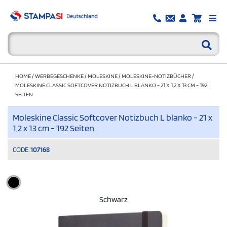
HOME
/
WERBEGESCHENKE
/
MOLESKINE
/
MOLESKINE-NOTIZBÜCHER
/
MOLESKINE CLASSIC SOFTCOVER NOTIZBUCH L BLANKO - 21 X 1,2 X 13 CM - 192
SEITEN
Moleskine Classic Softcover Notizbuch L blanko - 21 x
1,2 x 13 cm - 192 Seiten
CODE.
107168
Schwarz