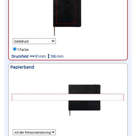
1 Farbe
Druckfeld
:
91 mm
186 mm
Papierband