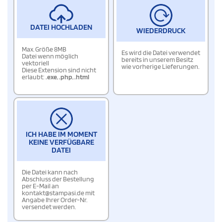
DATEI HOCHLADEN
WIEDERDRUCK
Max. Größe 8MB
Es wird die Datei verwendet
Datei wenn möglich
bereits in unserem Besitz
vektoriell
wie vorherige Lieferungen.
Diese Extension sind nicht
erlaubt:
.exe
,
.php
,
.html
ICH HABE IM MOMENT
KEINE VERFÜGBARE
DATEI
Die Datei kann nach
Abschluss der Bestellung
per E-Mail an
kontakt@stampasi.de mit
Angabe Ihrer Order-Nr.
versendet werden.