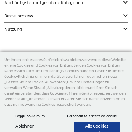
Am häufigsten aufgerufene Kategorien
Bestellprozess
Nutzung
Zahlungsmodalität
Um Ihnen ein besseres Surferlebnis zu bieten, verwendet diese Website
eigene Cookies und Cookies von Dritten. Bei den Cookies von Dritten
kann es sich auch um Profilierungs-Cookies handeln. Lesen Sie unsere
Versand
Cookie-Richtlinie, um mehr darüber zu erfahren, oder gehen Sie zu
„Passen Sie Ihre Cookie-Auswahl an“, um Ihre Einstellungen zu
verwalten. Wenn Sie auf „Alle akzeptieren“ klicken, erklären Sie sich
damit einverstanden, dass Cookies auf Ihrem Gerät gespeichert werden.
Wenn Sie auf „Ablehnen“ klicken, erklären Sie sich damit einverstanden,
dass nur notwendige Cookies gespeichert werden.
Leggi Cookie Policy
Personalizza la scelta dei cookie
© 2026 StampaSi s.r.l. ALLE RECHTE SIND VORBEHALTEN -
Steuernummer DE356463144
Ablehnen
Alle Cookies