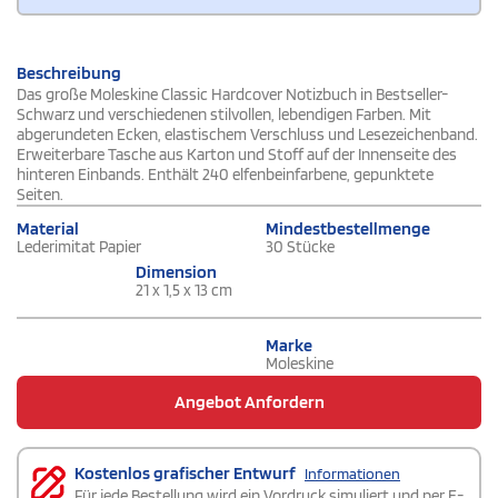
Beschreibung
Das große Moleskine Classic Hardcover Notizbuch in Bestseller-
Schwarz und verschiedenen stilvollen, lebendigen Farben. Mit
abgerundeten Ecken, elastischem Verschluss und Lesezeichenband.
Erweiterbare Tasche aus Karton und Stoff auf der Innenseite des
hinteren Einbands. Enthält 240 elfenbeinfarbene, gepunktete
Seiten.
Material
Mindestbestellmenge
Lederimitat Papier
30 Stücke
Dimension
21 x 1,5 x 13 cm
Marke
Moleskine
Angebot Anfordern
Kostenlos grafischer Entwurf
Informationen
Für jede Bestellung wird ein Vordruck simuliert und per E-