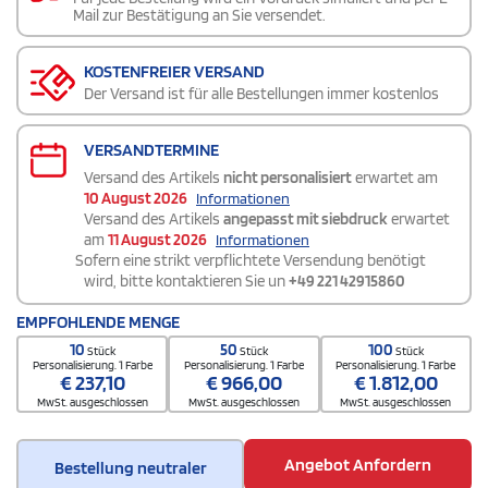
Mail zur Bestätigung an Sie versendet.
KOSTENFREIER VERSAND
Der Versand ist für alle Bestellungen immer kostenlos
VERSANDTERMINE
Versand des Artikels
nicht personalisiert
erwartet am
10 August 2026
Informationen
Versand des Artikels
angepasst mit siebdruck
erwartet
am
11 August 2026
Informationen
Sofern eine strikt verpflichtete Versendung benötigt
wird, bitte kontaktieren Sie un
+49 221 42915860
EMPFOHLENDE MENGE
10
50
100
Stück
Stück
Stück
Personalisierung. 1 Farbe
Personalisierung. 1 Farbe
Personalisierung. 1 Farbe
€
237,10
€
966,00
€
1.812,00
MwSt. ausgeschlossen
MwSt. ausgeschlossen
MwSt. ausgeschlossen
Angebot Anfordern
Bestellung neutraler