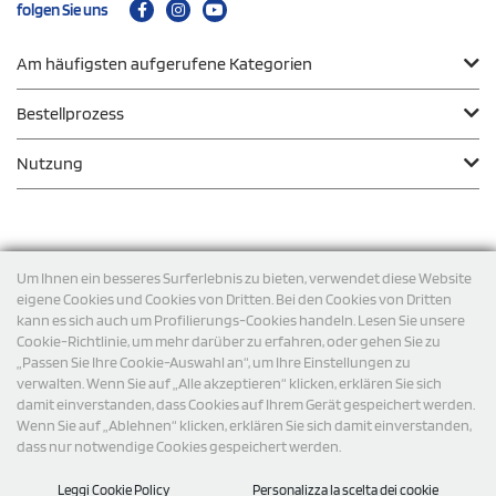
folgen Sie uns
Am häufigsten aufgerufene Kategorien
Bestellprozess
Nutzung
Zahlungsmodalität
Um Ihnen ein besseres Surferlebnis zu bieten, verwendet diese Website
eigene Cookies und Cookies von Dritten. Bei den Cookies von Dritten
kann es sich auch um Profilierungs-Cookies handeln. Lesen Sie unsere
Versand
Cookie-Richtlinie, um mehr darüber zu erfahren, oder gehen Sie zu
„Passen Sie Ihre Cookie-Auswahl an“, um Ihre Einstellungen zu
verwalten. Wenn Sie auf „Alle akzeptieren“ klicken, erklären Sie sich
damit einverstanden, dass Cookies auf Ihrem Gerät gespeichert werden.
Wenn Sie auf „Ablehnen“ klicken, erklären Sie sich damit einverstanden,
dass nur notwendige Cookies gespeichert werden.
Leggi Cookie Policy
Personalizza la scelta dei cookie
© 2026 StampaSi s.r.l. ALLE RECHTE SIND VORBEHALTEN -