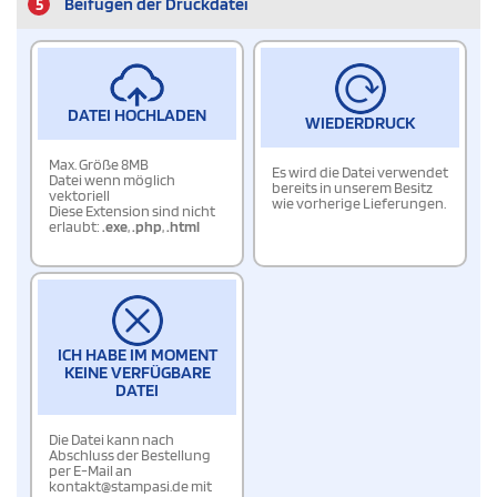
5
Beifügen der Druckdatei
DATEI HOCHLADEN
WIEDERDRUCK
Max. Größe 8MB
Es wird die Datei verwendet
Datei wenn möglich
bereits in unserem Besitz
vektoriell
wie vorherige Lieferungen.
Diese Extension sind nicht
erlaubt:
.exe
,
.php
,
.html
ICH HABE IM MOMENT
KEINE VERFÜGBARE
DATEI
Die Datei kann nach
Abschluss der Bestellung
per E-Mail an
kontakt@stampasi.de mit