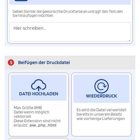
Geben Sie hier die gewünschte Druckfarbe an und ggf. den Text den
Sie hinzufügen möchten.
5
Beifügen der Druckdatei
DATEI HOCHLADEN
WIEDERDRUCK
Max. Größe 8MB
Es wird die Datei verwendet
Datei wenn möglich
bereits in unserem Besitz
vektoriell
wie vorherige Lieferungen.
Diese Extension sind nicht
erlaubt:
.exe
,
.php
,
.html