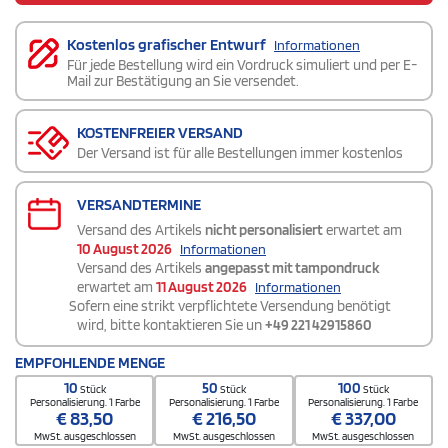
Kostenlos grafischer Entwurf
Informationen
Für jede Bestellung wird ein Vordruck simuliert und per E-
Mail zur Bestätigung an Sie versendet.
KOSTENFREIER VERSAND
Der Versand ist für alle Bestellungen immer kostenlos
VERSANDTERMINE
Versand des Artikels
nicht personalisiert
erwartet am
10 August 2026
Informationen
Versand des Artikels
angepasst mit tampondruck
erwartet am
11 August 2026
Informationen
Sofern eine strikt verpflichtete Versendung benötigt
wird, bitte kontaktieren Sie un
+49 221 42915860
EMPFOHLENDE MENGE
10
50
100
Stück
Stück
Stück
Personalisierung. 1 Farbe
Personalisierung. 1 Farbe
Personalisierung. 1 Farbe
€
83,50
€
216,50
€
337,00
MwSt. ausgeschlossen
MwSt. ausgeschlossen
MwSt. ausgeschlossen