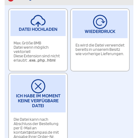
DATEI HOCHLADEN
WIEDERDRUCK
Max. Größe 8MB
Es wird die Datei verwendet
Datei wenn möglich
bereits in unserem Besitz
vektoriell
wie vorherige Lieferungen.
Diese Extension sind nicht
erlaubt:
.exe
,
.php
,
.html
ICH HABE IM MOMENT
KEINE VERFÜGBARE
DATEI
Die Datei kann nach
Abschluss der Bestellung
per E-Mail an
kontakt@stampasi.de mit
Angabe Ihrer Order-Nr.