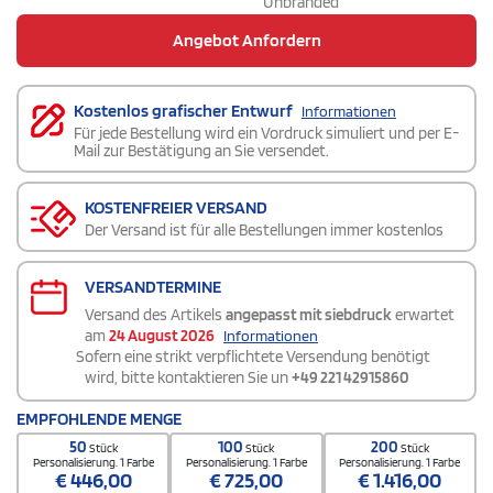
Unbranded
Angebot Anfordern
Kostenlos grafischer Entwurf
Informationen
Für jede Bestellung wird ein Vordruck simuliert und per E-
Mail zur Bestätigung an Sie versendet.
KOSTENFREIER VERSAND
Der Versand ist für alle Bestellungen immer kostenlos
VERSANDTERMINE
Versand des Artikels
angepasst mit siebdruck
erwartet
am
24 August 2026
Informationen
Sofern eine strikt verpflichtete Versendung benötigt
wird, bitte kontaktieren Sie un
+49 221 42915860
EMPFOHLENDE MENGE
50
100
200
Stück
Stück
Stück
Personalisierung. 1 Farbe
Personalisierung. 1 Farbe
Personalisierung. 1 Farbe
€
446,00
€
725,00
€
1.416,00