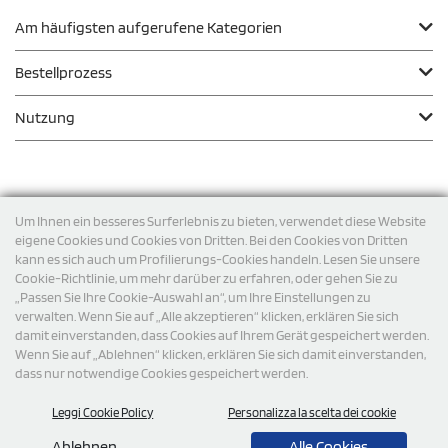
Am häufigsten aufgerufene Kategorien
Bestellprozess
Nutzung
Zahlungsmodalität
Um Ihnen ein besseres Surferlebnis zu bieten, verwendet diese Website
eigene Cookies und Cookies von Dritten. Bei den Cookies von Dritten
kann es sich auch um Profilierungs-Cookies handeln. Lesen Sie unsere
Versand
Cookie-Richtlinie, um mehr darüber zu erfahren, oder gehen Sie zu
„Passen Sie Ihre Cookie-Auswahl an“, um Ihre Einstellungen zu
verwalten. Wenn Sie auf „Alle akzeptieren“ klicken, erklären Sie sich
damit einverstanden, dass Cookies auf Ihrem Gerät gespeichert werden.
Wenn Sie auf „Ablehnen“ klicken, erklären Sie sich damit einverstanden,
dass nur notwendige Cookies gespeichert werden.
Leggi Cookie Policy
Personalizza la scelta dei cookie
© 2026 StampaSi s.r.l. ALLE RECHTE SIND VORBEHALTEN -
Steuernummer DE356463144
Ablehnen
Alle Cookies