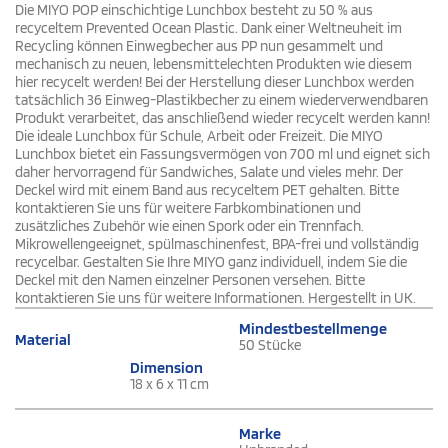
Die MIYO POP einschichtige Lunchbox besteht zu 50 % aus
recyceltem Prevented Ocean Plastic. Dank einer Weltneuheit im
Recycling können Einwegbecher aus PP nun gesammelt und
mechanisch zu neuen, lebensmittelechten Produkten wie diesem
hier recycelt werden! Bei der Herstellung dieser Lunchbox werden
tatsächlich 36 Einweg-Plastikbecher zu einem wiederverwendbaren
Produkt verarbeitet, das anschließend wieder recycelt werden kann!
Die ideale Lunchbox für Schule, Arbeit oder Freizeit. Die MIYO
Lunchbox bietet ein Fassungsvermögen von 700 ml und eignet sich
daher hervorragend für Sandwiches, Salate und vieles mehr. Der
Deckel wird mit einem Band aus recyceltem PET gehalten. Bitte
kontaktieren Sie uns für weitere Farbkombinationen und
zusätzliches Zubehör wie einen Spork oder ein Trennfach.
Mikrowellengeeignet, spülmaschinenfest, BPA-frei und vollständig
recycelbar. Gestalten Sie Ihre MIYO ganz individuell, indem Sie die
Deckel mit den Namen einzelner Personen versehen. Bitte
kontaktieren Sie uns für weitere Informationen. Hergestellt in UK.
Mindestbestellmenge
Material
50 Stücke
Dimension
18 x 6 x 11 cm
Marke