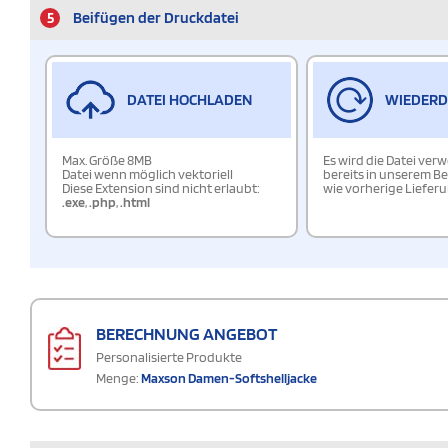
5
Beifügen der Druckdatei
DATEI HOCHLADEN
WIEDER
Max. Größe 8MB
Es wird die Datei ver
Datei wenn möglich vektoriell
bereits in unserem Be
Diese Extension sind nicht erlaubt:
wie vorherige Liefer
.exe
,
.php
,
.html
BERECHNUNG ANGEBOT
Personalisierte Produkte
Menge:
Maxson Damen-Softshelljacke