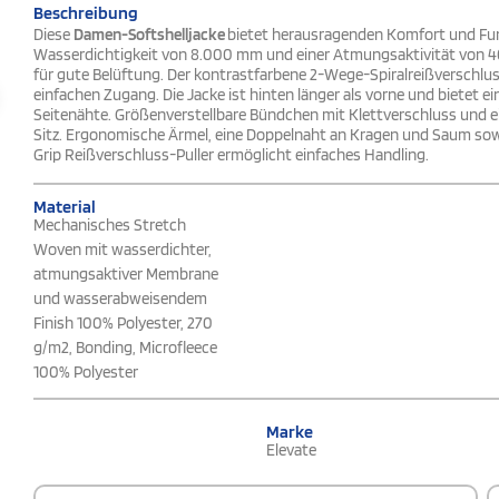
Beschreibung
Diese
Damen-Softshelljacke
bietet herausragenden Komfort und Funk
Wasserdichtigkeit von 8.000 mm und einer Atmungsaktivität von 400
für gute Belüftung. Der kontrastfarbene 2-Wege-Spiralreißverschluss
einfachen Zugang. Die Jacke ist hinten länger als vorne und bietet e
Seitenähte. Größenverstellbare Bündchen mit Klettverschluss und 
Sitz. Ergonomische Ärmel, eine Doppelnaht an Kragen und Saum sowie
Grip Reißverschluss-Puller ermöglicht einfaches Handling.
Material
Mechanisches Stretch
Woven mit wasserdichter,
atmungsaktiver Membrane
und wasserabweisendem
Finish 100% Polyester, 270
g/m2, Bonding, Microfleece
100% Polyester
Marke
Elevate