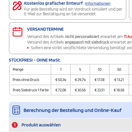
Kostenlos grafischer Entwurf
Informationen
Für jede Bestellung wird ein Vordruck simuliert und per
E-Mail zur Bestätigung an Sie versendet.
VERSANDTERMINE
Versand des Artikels
nicht personalisiert
erwartet am
11 A
Versand des Artikels
angepasst mit siebdruck
erwartet a
Sofern eine strikt verpflichtete Versendung benötigt wir
STÜCKPRESI - OHNE MwSt.
Menge
1
5
10
50
Preis ohne Druck
€
50,34
€
29,74
€
17,38
€
13,21
Preis Siebdruck 1 Farbe
€
72,06
€
30,56
€
23,51
€
18,58
Berechnung der Bestellung und Online-Kauf
1
Produkt auswählen