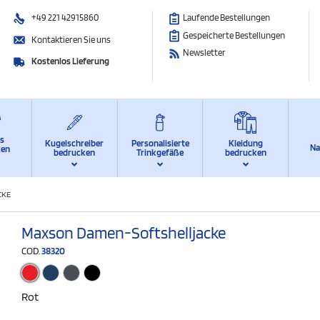
+49 221 42915860
Laufende Bestellungen
Gespeicherte Bestellungen
Kontaktieren Sie uns
Newsletter
Kostenlos Lieferung
ts
Kugelschreiber
Personalisierte
Kleidung
Na
ken
bedrucken
Trinkgefäße
bedrucken
CKE
Maxson Damen-Softshelljacke
COD.
38320
Rot