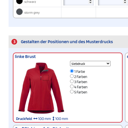
schwarz
storm grey
3
Gestalten der Positionen und des Musterdrucks
linke Brust
1 Farbe
2 Farben
3 Farben
4 Farben
5 Farben
Druckfeld
:
100 mm
100 mm