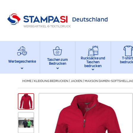
WERBEARTIKEL & TEXTILDRUCK
Rucksäcke und
T-shir
Taschen zum
Werbegeschenke
Taschen
bedruc
Bedrucken
bedrucken
HOME
/
KLEIDUNG BEDRUCKEN
/
JACKEN
/
MAXSON DAMEN-SOFTSHELLJA