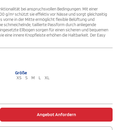
tionalität bei anspruchsvollen Bedingungen. Mit einer
 g/m² schützt sie effektiv vor Nässe und sorgt gleichzeitig
 vorne in der Mitte ermöglicht flexible Belüftung und
ine schmeichelnde, taillierte Passform durch anliegende
eingesetzte Ellbogen sorgen für einen sicheren und bequemen
 eine innere Knopfleiste erhöhen die Haltbarkeit. Der Easy
Größe
XS
S
M
L
XL
Angebot Anfordern