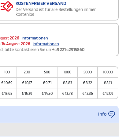
KOSTENFREIER VERSAND
Der Versand ist für alle Bestellungen immer
kostenlos
ugust 2026
Informationen
m
14 August 2026
Informationen
d, bitte kontaktieren Sie un
+49 221 42915860
100
200
500
1000
5000
10000
€
10,69
€
10,17
€
9,71
€
8,83
€
8,32
€
8,11
€
15,65
€
15,39
€
14,50
€
13,78
€
12,36
€
12,09
Info