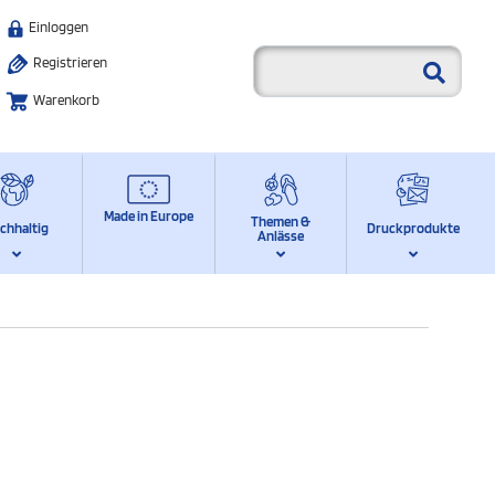
Einloggen
Registrieren
Warenkorb
Made in Europe
Themen &
chhaltig
Druckprodukte
Anlässe