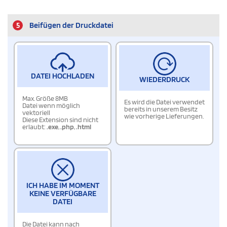
5
Beifügen der Druckdatei
DATEI HOCHLADEN
WIEDERDRUCK
Max. Größe 8MB
Es wird die Datei verwendet
Datei wenn möglich
bereits in unserem Besitz
vektoriell
wie vorherige Lieferungen.
Diese Extension sind nicht
erlaubt:
.exe
,
.php
,
.html
ICH HABE IM MOMENT
KEINE VERFÜGBARE
DATEI
Die Datei kann nach