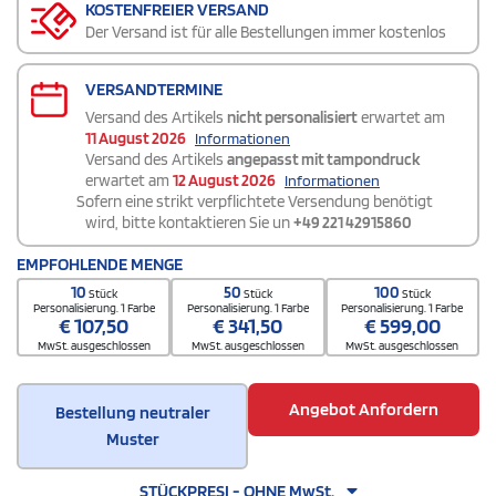
KOSTENFREIER VERSAND
Der Versand ist für alle Bestellungen immer kostenlos
VERSANDTERMINE
Versand des Artikels
nicht personalisiert
erwartet am
11 August 2026
Informationen
Versand des Artikels
angepasst mit tampondruck
erwartet am
12 August 2026
Informationen
Sofern eine strikt verpflichtete Versendung benötigt
wird, bitte kontaktieren Sie un
+49 221 42915860
EMPFOHLENDE MENGE
10
50
100
Stück
Stück
Stück
Personalisierung. 1 Farbe
Personalisierung. 1 Farbe
Personalisierung. 1 Farbe
€
107,50
€
341,50
€
599,00
MwSt. ausgeschlossen
MwSt. ausgeschlossen
MwSt. ausgeschlossen
Angebot Anfordern
Bestellung neutraler
Muster
STÜCKPRESI - OHNE MwSt.