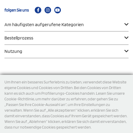
folgen Sie uns
Am häufigsten aufgerufene Kategorien
Bestellprozess
Nutzung
Zahlungsmodalität
Um Ihnen ein besseres Surferlebnis zu bieten, verwendet diese Website
eigene Cookies und Cookies von Dritten. Bei den Cookies von Dritten
kann es sich auch um Profilierungs-Cookies handeln. Lesen Sie unsere
Versand
Cookie-Richtlinie, um mehr darüber zu erfahren, oder gehen Sie zu
„Passen Sie Ihre Cookie-Auswahl an“, um Ihre Einstellungen zu
verwalten. Wenn Sie auf „Alle akzeptieren“ klicken, erklären Sie sich
damit einverstanden, dass Cookies auf Ihrem Gerät gespeichert werden.
Wenn Sie auf „Ablehnen“ klicken, erklären Sie sich damit einverstanden,
dass nur notwendige Cookies gespeichert werden.