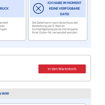
ICH HABE IM MOMENT
DRUCK
KEINE VERFÜGBARE
DATEI
wendet
Die Datei kann nach Abschluss der
sitz
Bestellung per E-Mail an
ungen.
kontakt@stampasi.de mit Angabe
Ihrer Order-Nr. versendet werden.
In den Warenkorb
N WIR!