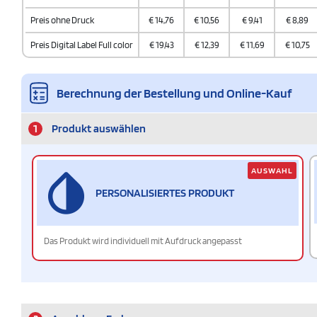
Preis ohne Druck
€
14,76
€
10,56
€
9,41
€
8,89
Preis Digital Label Full color
€
19,43
€
12,39
€
11,69
€
10,75
Berechnung der Bestellung und Online-Kauf
1
Produkt auswählen
AUSWAHL
PERSONALISIERTES PRODUKT
Das Produkt wird individuell mit Aufdruck angepasst