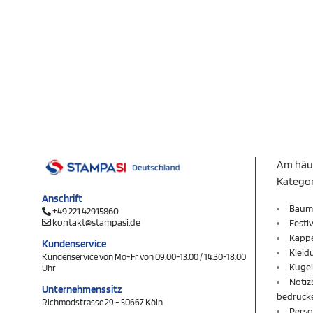
Am häu
Katego
Anschrift
Baum
+49 221 42915860
kontakt@stampasi.de
Festi
Kapp
Kundenservice
Kleid
Kundenservice von Mo-Fr von 09.00-13.00 / 14.30-18.00
Kugel
Uhr
Notiz
Unternehmenssitz
bedruck
Richmodstrasse 29 - 50667 Köln
Perso