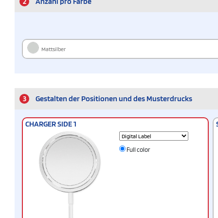
2
Anzahl pro Farbe
Mattsilber
3
Gestalten der Positionen und des Musterdrucks
CHARGER SIDE 1
Full color