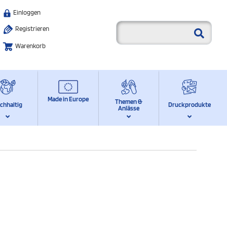
Einloggen
Registrieren
Warenkorb
Made in Europe
Themen &
chhaltig
Druckprodukte
Anlässe