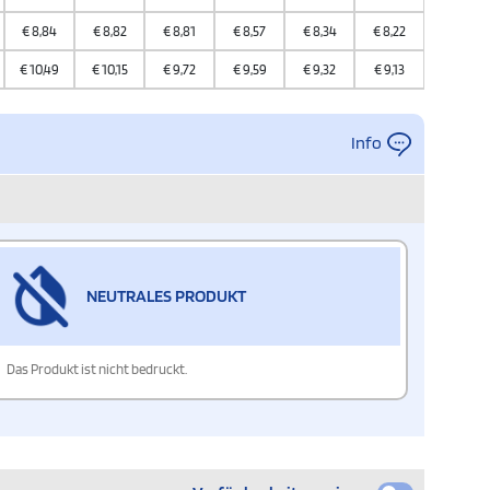
€
8,84
€
8,82
€
8,81
€
8,57
€
8,34
€
8,22
€
7,97
€
10,49
€
10,15
€
9,72
€
9,59
€
9,32
€
9,13
€
8,85
Info
NEUTRALES PRODUKT
Das Produkt ist nicht bedruckt.