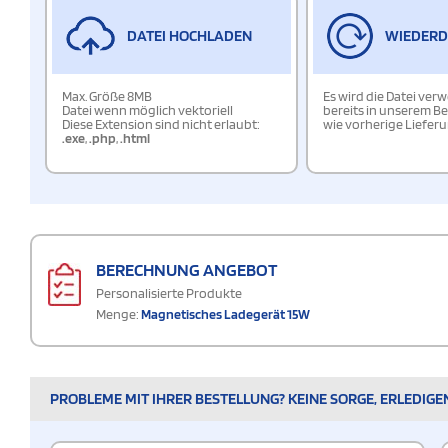
DATEI HOCHLADEN
WIEDER
Max. Größe 8MB
Es wird die Datei ver
Datei wenn möglich vektoriell
bereits in unserem Be
Diese Extension sind nicht erlaubt:
wie vorherige Liefer
.exe
,
.php
,
.html
BERECHNUNG ANGEBOT
Personalisierte Produkte
Menge:
Magnetisches Ladegerät 15W
PROBLEME MIT IHRER BESTELLUNG? KEINE SORGE, ERLEDIGE