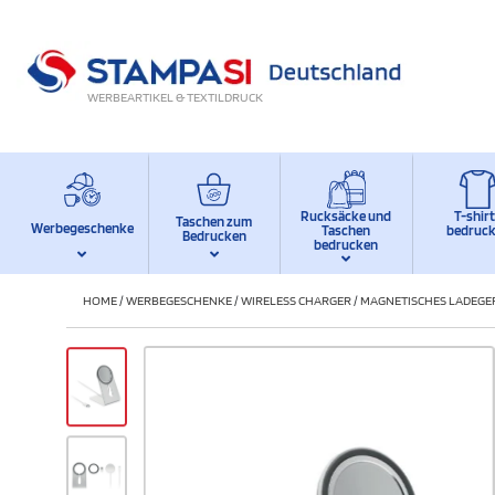
WERBEARTIKEL & TEXTILDRUCK
Rucksäcke und
T-shir
Taschen zum
Werbegeschenke
Taschen
bedruc
Bedrucken
bedrucken
HOME
/
WERBEGESCHENKE
/
WIRELESS CHARGER
/
MAGNETISCHES LADEGE