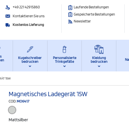
+49 221 42915860
Laufende Bestellungen
Gespeicherte Bestellungen
Kontaktieren Sie uns
Newsletter
Kostenlos Lieferung
ts
Kugelschreiber
Personalisierte
Kleidung
Na
ken
bedrucken
Trinkgefäße
bedrucken
RÄT 15W
Magnetisches Ladegerät 15W
COD.
MO6417
Mattsilber