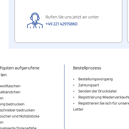
Rufen Sie uns jetzt an unter
+49 221 42915860
figsten aufgerufene
Bestellprozess
rien
Bestellungsvorgang
Zahlungsart
wolltaschen
Senden der Druckdatei
valbändchen
Registrierung Wiederverkäuf
en
Registrieren Sie sich für unse
ung bedrucken
Letter
schreiber bedrucken
bücher und Notizblöcke
en
nalisierte Trinkgefäße