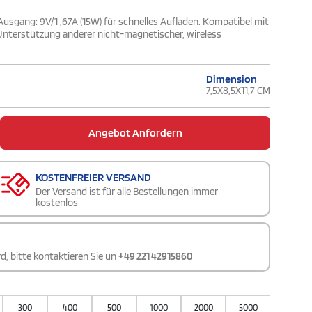
usgang: 9V/1 ,67A (15W) für schnelles Aufladen. Kompatibel mit
 Unterstützung anderer nicht-magnetischer, wireless
Dimension
7,5X8,5X11,7 CM
Angebot Anfordern
KOSTENFREIER VERSAND
Der Versand ist für alle Bestellungen immer
kostenlos
d, bitte kontaktieren Sie un
+49 221 42915860
300
400
500
1000
2000
5000
10000