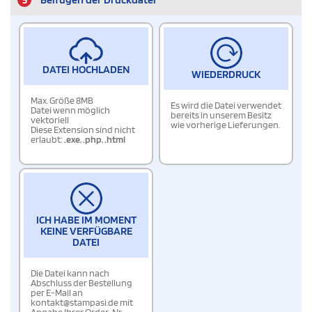
DATEI HOCHLADEN
WIEDERDRUCK
Max. Größe 8MB
Es wird die Datei verwendet
Datei wenn möglich
bereits in unserem Besitz
vektoriell
wie vorherige Lieferungen.
Diese Extension sind nicht
erlaubt:
.exe
,
.php
,
.html
ICH HABE IM MOMENT
KEINE VERFÜGBARE
DATEI
Die Datei kann nach
Abschluss der Bestellung
per E-Mail an
kontakt@stampasi.de mit