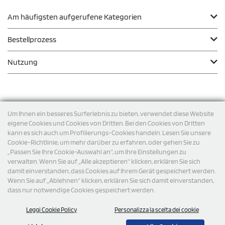
Am häufigsten aufgerufene Kategorien
Bestellprozess
Nutzung
Zahlungsmodalität
Um Ihnen ein besseres Surferlebnis zu bieten, verwendet diese Website
eigene Cookies und Cookies von Dritten. Bei den Cookies von Dritten
kann es sich auch um Profilierungs-Cookies handeln. Lesen Sie unsere
Versand
Cookie-Richtlinie, um mehr darüber zu erfahren, oder gehen Sie zu
„Passen Sie Ihre Cookie-Auswahl an“, um Ihre Einstellungen zu
verwalten. Wenn Sie auf „Alle akzeptieren“ klicken, erklären Sie sich
damit einverstanden, dass Cookies auf Ihrem Gerät gespeichert werden.
Wenn Sie auf „Ablehnen“ klicken, erklären Sie sich damit einverstanden,
dass nur notwendige Cookies gespeichert werden.
Leggi Cookie Policy
Personalizza la scelta dei cookie
© 2026 StampaSi s.r.l. ALLE RECHTE SIND VORBEHALTEN -
Steuernummer DE356463144