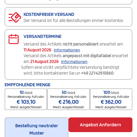
KOSTENFREIER VERSAND
Der Versand ist für alle Bestellungen immer kostenlos
VERSANDTERMINE
Versand des Artikels
nicht personalisiert
erwartet am
11 August 2026
Informationen
Versand des Artikels
angepasst mit digital label
erwartet
am
21 August 2026
Informationen
Sofern eine strikt verpflichtete Versendung benötigt
wird, bitte kontaktieren Sie un
+49 221 42915860
EMPFOHLENDE MENGE
10
50
100
Stück
Stück
Stück
Personalisierung. Full color
Personalisierung. Full color
Personalisierung. Full color
€
103,10
€
216,00
€
362,00
MwSt. ausgeschlossen
MwSt. ausgeschlossen
MwSt. ausgeschlossen
Angebot Anfordern
Bestellung neutraler
Muster