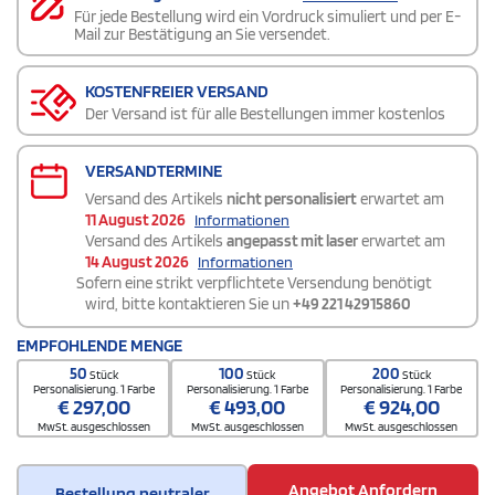
Für jede Bestellung wird ein Vordruck simuliert und per E-
Mail zur Bestätigung an Sie versendet.
KOSTENFREIER VERSAND
Der Versand ist für alle Bestellungen immer kostenlos
VERSANDTERMINE
Versand des Artikels
nicht personalisiert
erwartet am
11 August 2026
Informationen
Versand des Artikels
angepasst mit laser
erwartet am
14 August 2026
Informationen
Sofern eine strikt verpflichtete Versendung benötigt
wird, bitte kontaktieren Sie un
+49 221 42915860
EMPFOHLENDE MENGE
50
100
200
Stück
Stück
Stück
Personalisierung. 1 Farbe
Personalisierung. 1 Farbe
Personalisierung. 1 Farbe
€
297,00
€
493,00
€
924,00
MwSt. ausgeschlossen
MwSt. ausgeschlossen
MwSt. ausgeschlossen
Angebot Anfordern
Bestellung neutraler