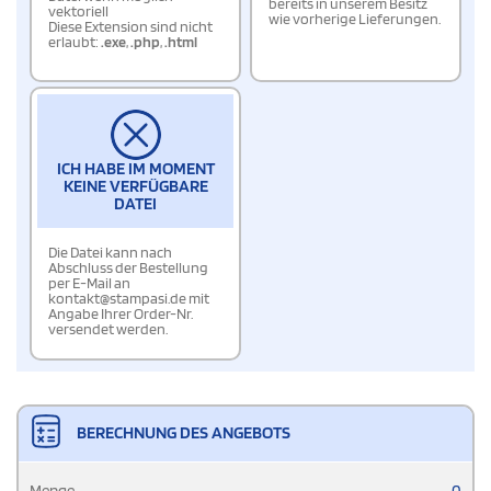
bereits in unserem Besitz
vektoriell
wie vorherige Lieferungen.
Diese Extension sind nicht
erlaubt:
.exe
,
.php
,
.html
ICH HABE IM MOMENT
KEINE VERFÜGBARE
DATEI
Die Datei kann nach
Abschluss der Bestellung
per E-Mail an
kontakt@stampasi.de mit
Angabe Ihrer Order-Nr.
versendet werden.
BERECHNUNG DES ANGEBOTS