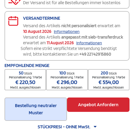
Der Versand ist für alle Bestellungen immer kostenlos
VERSANDTERMINE
Versand des Artikels
nicht personalisiert
erwartet am
10 August 2026
Informationen
Versand des Artikels
angepasst mit sieb-transferdruck
erwartet am
11 August 2026
Informationen
Sofern eine strikt verpflichtete Versendung benötigt
wird, bitte kontaktieren Sie un
+49 221 42915860
EMPFOHLENDE MENGE
50
100
200
Stück
Stück
Stück
Personalisierung. 1 Farbe
Personalisierung. 1 Farbe
Personalisierung. 1 Farbe
€
220,50
€
296,00
€
554,00
MwSt. ausgeschlossen
MwSt. ausgeschlossen
MwSt. ausgeschlossen
Angebot Anfordern
Bestellung neutraler
Muster
STÜCKPRESI - OHNE MwSt.