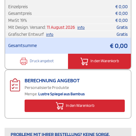
Einzelpreis
€
0,00
Gesamtpreis
€
0,00
MwSt
19
%
€
0,00
Mit Design. Versand:
11 August 2026
Gratis
info
Grafischer Entwurf
Gratis
info
€
0,00
Gesamtsumme
Druck angebot
In den Warenkorb
BERECHNUNG ANGEBOT
Personalisierte Produkte
Menge:
Lustre Spiegel aus Bambus
In den Warenkorb
PROBLEME MIT IHRER BESTELLUNG? KEINE SORGE,