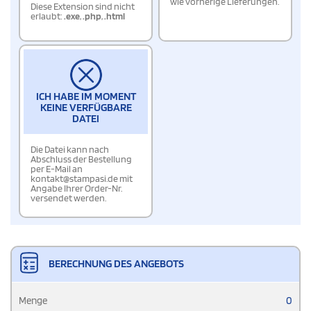
wie vorherige Lieferungen.
Diese Extension sind nicht
erlaubt:
.exe
,
.php
,
.html
ICH HABE IM MOMENT
KEINE VERFÜGBARE
DATEI
Die Datei kann nach
Abschluss der Bestellung
per E-Mail an
kontakt@stampasi.de mit
Angabe Ihrer Order-Nr.
versendet werden.
BERECHNUNG DES ANGEBOTS
Menge
0