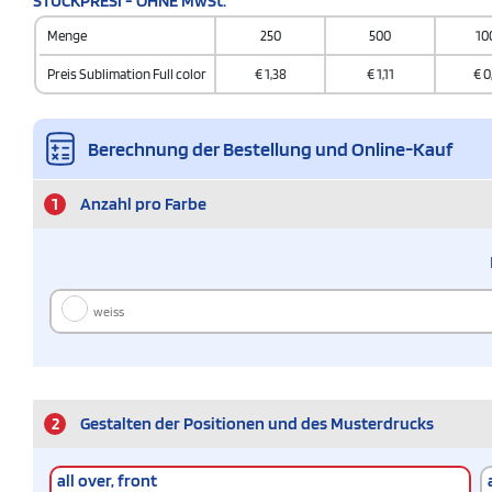
STÜCKPRESI - OHNE MwSt.
Menge
250
500
10
Preis Sublimation Full color
€
1,38
€
1,11
€
0
Berechnung der Bestellung und Online-Kauf
1
Anzahl pro Farbe
weiss
2
Gestalten der Positionen und des Musterdrucks
all over, front