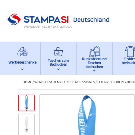
WERBEARTIKEL & TEXTILDRUCK
Rucksäcke und
T-shir
Taschen zum
Werbegeschenke
Taschen
bedruc
Bedrucken
bedrucken
HOME
/
WERBEGESCHENKE
/
REISE ACCESSOIRES
/
LEIF RPET SUBLIMATIO