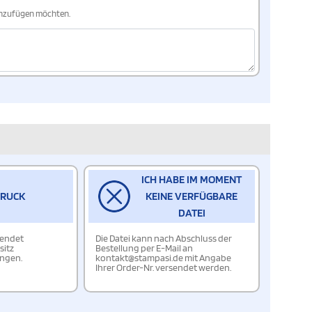
hinzufügen möchten.
ICH HABE IM MOMENT
DRUCK
KEINE VERFÜGBARE
DATEI
wendet
Die Datei kann nach Abschluss der
sitz
Bestellung per E-Mail an
ungen.
kontakt@stampasi.de mit Angabe
Ihrer Order-Nr. versendet werden.