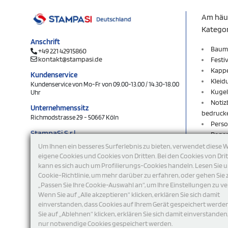
Am häu
Katego
Anschrift
Baum
+49 221 42915860
kontakt@stampasi.de
Festi
Kapp
Kundenservice
Kleid
Kundenservice von Mo-Fr von 09.00-13.00 / 14.30-18.00
Kugel
Uhr
Notiz
Unternehmenssitz
bedruck
Richmodstrasse 29 - 50667 Köln
Perso
StampaSi S.r.l.
Rege
DE356463144
Rucks
Um Ihnen ein besseres Surferlebnis zu bieten, verwendet diese 
Schlü
eigene Cookies und Cookies von Dritten. Bei den Cookies von Dri
folgen Sie uns
kann es sich auch um Profilierungs-Cookies handeln. Lesen Sie 
Schlü
Cookie-Richtlinie, um mehr darüber zu erfahren, oder gehen Sie 
Shop
„Passen Sie Ihre Cookie-Auswahl an“, um Ihre Einstellungen zu ve
Sweat
Wenn Sie auf „Alle akzeptieren“ klicken, erklären Sie sich damit
T-Shi
einverstanden, dass Cookies auf Ihrem Gerät gespeichert werde
Turnb
Sie auf „Ablehnen“ klicken, erklären Sie sich damit einverstanden
USB-S
nur notwendige Cookies gespeichert werden.