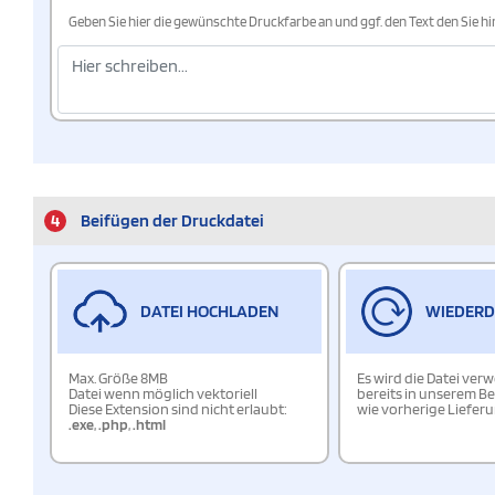
Geben Sie hier die gewünschte Druckfarbe an und ggf. den Text den Sie 
4
Beifügen der Druckdatei
DATEI HOCHLADEN
WIEDER
Max. Größe 8MB
Es wird die Datei ver
Datei wenn möglich vektoriell
bereits in unserem Be
Diese Extension sind nicht erlaubt:
wie vorherige Liefer
.exe
,
.php
,
.html