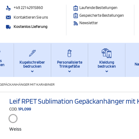
+49 221 42915860
Laufende Bestellungen
Gespeicherte Bestellungen
Kontaktieren Sie uns
Newsletter
Kostenlos Lieferung
ts
Kugelschreiber
Personalisierte
Kleidung
Na
ken
bedrucken
Trinkgefäße
bedrucken
N GEPÄCKANHÄNGER MIT KARABINER
Leif RPET Sublimation Gepäckanhänger mit 
COD.
1PL099
Weiss