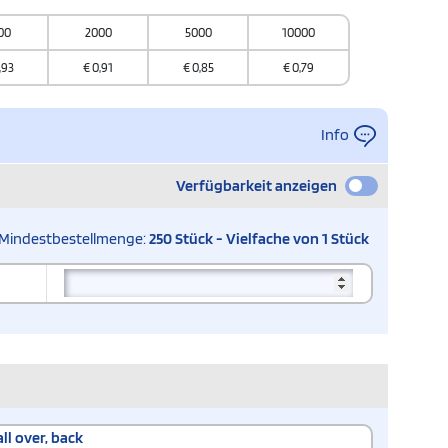
00
2000
5000
10000
,93
€
0,91
€
0,85
€
0,79
Info
Verfügbarkeit anzeigen
Mindestbestellmenge:
250 Stück - Vielfache von 1 Stück
all over, back