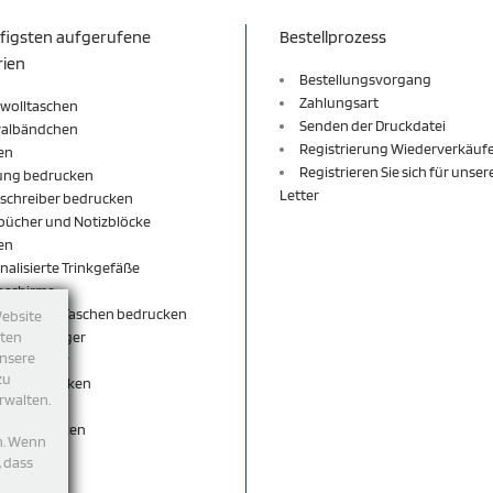
figsten aufgerufene
Bestellprozess
rien
Bestellungsvorgang
Zahlungsart
wolltaschen
Senden der Druckdatei
valbändchen
Registrierung Wiederverkäuf
en
Registrieren Sie sich für unse
ung bedrucken
Letter
schreiber bedrucken
bücher und Notizblöcke
en
nalisierte Trinkgefäße
nschirme
äcke und Taschen bedrucken
Website
sselanhänger
tten
unsere
sselbänder
zu
per bedrucken
rwalten.
shirt
rts bedrucken
n. Wenn
eutel
, dass
ticks