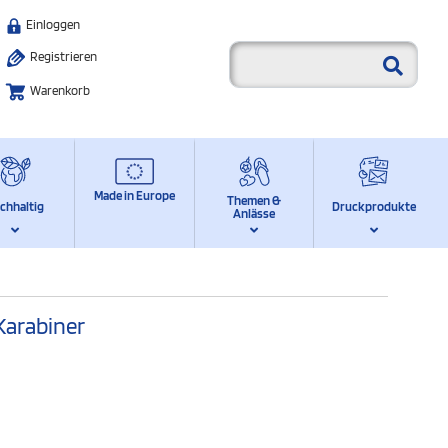
Einloggen
Registrieren
Warenkorb
Made in Europe
Themen &
chhaltig
Druckprodukte
Anlässe
Karabiner