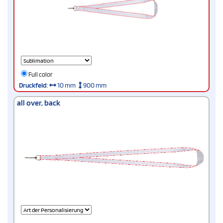
Full color
Druckfeld
:
10 mm
900 mm
all over, back