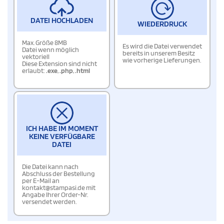
DATEI HOCHLADEN
WIEDERDRUCK
Max. Größe 8MB
Es wird die Datei verwendet
Datei wenn möglich
bereits in unserem Besitz
vektoriell
wie vorherige Lieferungen.
Diese Extension sind nicht
erlaubt:
.exe
,
.php
,
.html
ICH HABE IM MOMENT
KEINE VERFÜGBARE
DATEI
Die Datei kann nach
Abschluss der Bestellung
per E-Mail an
kontakt@stampasi.de mit
Angabe Ihrer Order-Nr.
versendet werden.