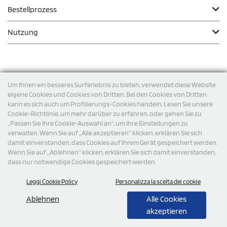
Bestellprozess
Nutzung
Zahlungsmodalität
Um Ihnen ein besseres Surferlebnis zu bieten, verwendet diese Website
eigene Cookies und Cookies von Dritten. Bei den Cookies von Dritten
kann es sich auch um Profilierungs-Cookies handeln. Lesen Sie unsere
Versand
Cookie-Richtlinie, um mehr darüber zu erfahren, oder gehen Sie zu
„Passen Sie Ihre Cookie-Auswahl an“, um Ihre Einstellungen zu
verwalten. Wenn Sie auf „Alle akzeptieren“ klicken, erklären Sie sich
damit einverstanden, dass Cookies auf Ihrem Gerät gespeichert werden.
Wenn Sie auf „Ablehnen“ klicken, erklären Sie sich damit einverstanden,
dass nur notwendige Cookies gespeichert werden.
Leggi Cookie Policy
Personalizza la scelta dei cookie
© 2026 StampaSi s.r.l. ALLE RECHTE SIND VORBEHALTEN -
Steuernummer DE356463144
Ablehnen
Alle Cookies
akzeptieren
0,00
Cad.
+ IVA