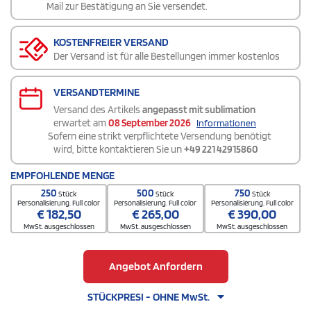
Mail zur Bestätigung an Sie versendet.
KOSTENFREIER VERSAND
Der Versand ist für alle Bestellungen immer kostenlos
VERSANDTERMINE
Versand des Artikels
angepasst mit sublimation
erwartet am
08 September 2026
Informationen
Sofern eine strikt verpflichtete Versendung benötigt
wird, bitte kontaktieren Sie un
+49 221 42915860
EMPFOHLENDE MENGE
250
500
750
Stück
Stück
Stück
Personalisierung. Full color
Personalisierung. Full color
Personalisierung. Full color
€
182,50
€
265,00
€
390,00
MwSt. ausgeschlossen
MwSt. ausgeschlossen
MwSt. ausgeschlossen
Angebot Anfordern
STÜCKPRESI - OHNE MwSt.