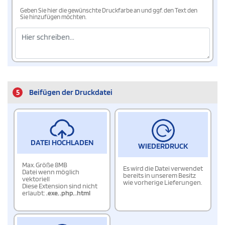
Geben Sie hier die gewünschte Druckfarbe an und ggf. den Text den
Sie hinzufügen möchten.
5
Beifügen der Druckdatei
DATEI HOCHLADEN
WIEDERDRUCK
Max. Größe 8MB
Es wird die Datei verwendet
Datei wenn möglich
bereits in unserem Besitz
vektoriell
wie vorherige Lieferungen.
Diese Extension sind nicht
erlaubt:
.exe
,
.php
,
.html