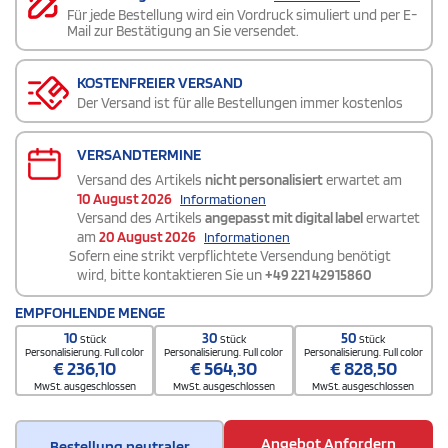
Für jede Bestellung wird ein Vordruck simuliert und per E-
Mail zur Bestätigung an Sie versendet.
KOSTENFREIER VERSAND
Der Versand ist für alle Bestellungen immer kostenlos
VERSANDTERMINE
Versand des Artikels
nicht personalisiert
erwartet am
10 August 2026
Informationen
Versand des Artikels
angepasst mit digital label
erwartet
am
20 August 2026
Informationen
Sofern eine strikt verpflichtete Versendung benötigt
wird, bitte kontaktieren Sie un
+49 221 42915860
EMPFOHLENDE MENGE
10
30
50
Stück
Stück
Stück
Personalisierung. Full color
Personalisierung. Full color
Personalisierung. Full color
€
236,10
€
564,30
€
828,50
MwSt. ausgeschlossen
MwSt. ausgeschlossen
MwSt. ausgeschlossen
Angebot Anfordern
Bestellung neutraler