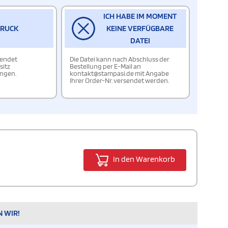
ICH HABE IM MOMENT
DRUCK
KEINE VERFÜGBARE
DATEI
wendet
Die Datei kann nach Abschluss der
sitz
Bestellung per E-Mail an
ungen.
kontakt@stampasi.de mit Angabe
Ihrer Order-Nr. versendet werden.
In den Warenkorb
N WIR!