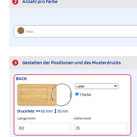
2
Anzahl pro Farbe
Holz
3
Gestalten der Positionen und des Musterdrucks
BACK
1 Farbe
Druckfeld
:
60 mm
35 mm
Länge (mm)
Höhe (mm)