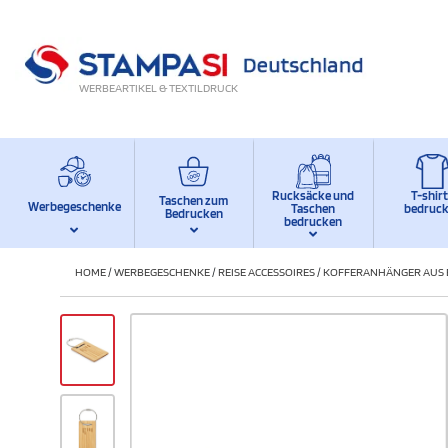
WERBEARTIKEL & TEXTILDRUCK
Rucksäcke und
T-shir
Taschen zum
Werbegeschenke
Taschen
bedruc
Bedrucken
bedrucken
HOME
/
WERBEGESCHENKE
/
REISE ACCESSOIRES
/
KOFFERANHÄNGER AUS