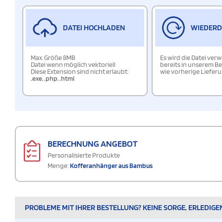
DATEI HOCHLADEN
WIEDER
Max. Größe 8MB
Es wird die Datei ver
Datei wenn möglich vektoriell
bereits in unserem Be
Diese Extension sind nicht erlaubt:
wie vorherige Liefer
.exe
,
.php
,
.html
BERECHNUNG ANGEBOT
Personalisierte Produkte
Menge:
Kofferanhänger aus Bambus
PROBLEME MIT IHRER BESTELLUNG? KEINE SORGE, ERLEDIGE