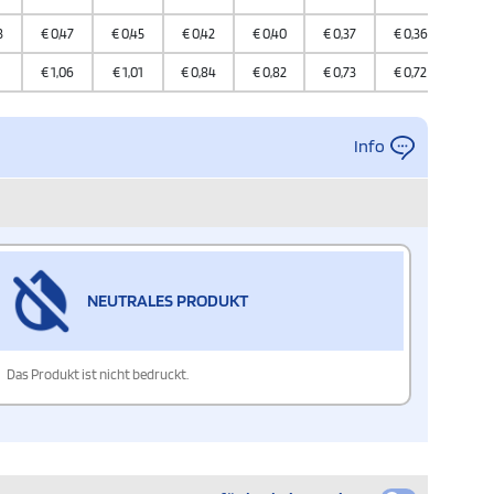
3
€
0,47
€
0,45
€
0,42
€
0,40
€
0,37
€
0,36
1
€
1,06
€
1,01
€
0,84
€
0,82
€
0,73
€
0,72
Info
NEUTRALES PRODUKT
Das Produkt ist nicht bedruckt.