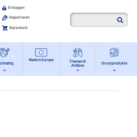
Einloggen
Registrieren
Warenkorb
Made in Europe
Themen &
chhaltig
Druckprodukte
Anlässe