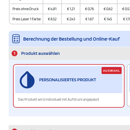
Preis ohne Druck
€
4,81
€
1,21
€
0,76
€
0,62
€
0,5
Preis Laser 1 Farbe
€
8,52
€
2,43
€
1,67
€
1,45
€
1,1
Berechnung der Bestellung und Online-Kauf
1
Produkt auswählen
AUSWAHL
PERSONALISIERTES PRODUKT
Das Produkt wird individuell mit Aufdruck angepasst