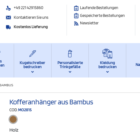
+49 221 42915860
Laufende Bestellungen
Gespeicherte Bestellungen
Kontaktieren Sie uns
Newsletter
Kostenlos Lieferung
ts
Kugelschreiber
Personalisierte
Kleidung
Na
ken
bedrucken
Trinkgefäße
bedrucken
 BAMBUS
Kofferanhänger aus Bambus
COD.
MO2815
Holz