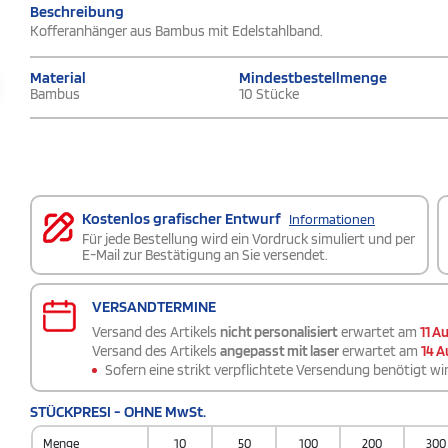
Beschreibung
Kofferanhänger aus Bambus mit Edelstahlband.
Material
Mindestbestellmenge
Bambus
10 Stücke
Kostenlos grafischer Entwurf
Informationen
Für jede Bestellung wird ein Vordruck simuliert und per
E-Mail zur Bestätigung an Sie versendet.
VERSANDTERMINE
Versand des Artikels
nicht personalisiert
erwartet am
11 A
Versand des Artikels
angepasst mit laser
erwartet am
14 A
Sofern eine strikt verpflichtete Versendung benötigt wir
STÜCKPRESI - OHNE MwSt.
Menge
10
50
100
200
300