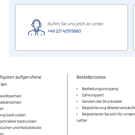
Rufen Sie uns jetzt an unter
+49 221 42915860
figsten aufgerufene
Bestellprozess
rien
Bestellungsvorgang
Zahlungsart
wolltaschen
Senden der Druckdatei
valbändchen
Registrierung Wiederverkäuf
en
Registrieren Sie sich für unse
ung bedrucken
Letter
schreiber bedrucken
bücher und Notizblöcke
en