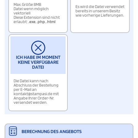
Max. Größe 8MB
Es wird die Datei verwendet
Datei wenn möglich
bereits in unserem Besitz
vektoriell
wie vorherige Lieferungen.
Diese Extension sind nicht
erlaubt:
.exe
,
.php
,
.html
ICH HABE IM MOMENT
KEINE VERFÜGBARE
DATEI
Die Datei kann nach
Abschluss der Bestellung
per E-Mail an
kontakt@stampasi.de mit
Angabe Ihrer Order-Nr.
versendet werden.
BERECHNUNG DES ANGEBOTS