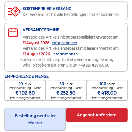
KOSTENFREIER VERSAND
Der Versand ist für alle Bestellungen immer kostenlos
VERSANDTERMINE
Versand des Artikels
nicht personalisiert
erwartet am
11 August 2026
Informationen
Versand des Artikels
angepasst mit laser
erwartet am
13 August 2026
Informationen
Sofern eine strikt verpflichtete Versendung benötigt
wird, bitte kontaktieren Sie un
+49 221 42915860
EMPFOHLENDE MENGE
10
50
100
Stück
Stück
Stück
Personalisierung. 1 Farbe
Personalisierung. 1 Farbe
Personalisierung. 1 Farbe
€
102,60
€
252,50
€
418,00
MwSt. ausgeschlossen
MwSt. ausgeschlossen
MwSt. ausgeschlossen
Angebot Anfordern
Bestellung neutraler
Muster