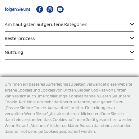
folgen Sie uns
Am häufigsten aufgerufene Kategorien
Bestellprozess
Nutzung
Zahlungsmodalität
Um Ihnen ein besseres Surferlebnis zu bieten, verwendet diese Website
eigene Cookies und Cookies von Dritten. Bei den Cookies von Dritten
kann es sich auch um Profilierungs-Cookies handeln. Lesen Sie unsere
Versand
Cookie-Richtlinie, um mehr darüber zu erfahren, oder gehen Sie zu
„Passen Sie Ihre Cookie-Auswahl an“, um Ihre Einstellungen zu
verwalten. Wenn Sie auf „Alle akzeptieren“ klicken, erklären Sie sich
damit einverstanden, dass Cookies auf Ihrem Gerät gespeichert werden.
Wenn Sie auf „Ablehnen“ klicken, erklären Sie sich damit einverstanden,
dass nur notwendige Cookies gespeichert werden.