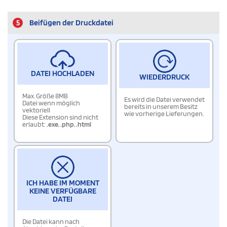
5
Beifügen der Druckdatei
DATEI HOCHLADEN
WIEDERDRUCK
Max. Größe 8MB
Es wird die Datei verwendet
Datei wenn möglich
bereits in unserem Besitz
vektoriell
wie vorherige Lieferungen.
Diese Extension sind nicht
erlaubt:
.exe
,
.php
,
.html
ICH HABE IM MOMENT
KEINE VERFÜGBARE
DATEI
Die Datei kann nach