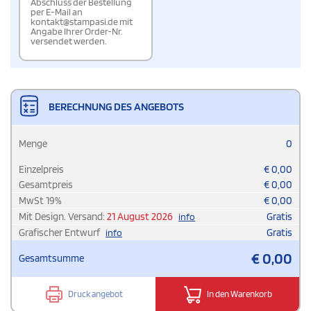
Abschluss der Bestellung
per E-Mail an
kontakt@stampasi.de mit
Angabe Ihrer Order-Nr.
versendet werden.
BERECHNUNG DES ANGEBOTS
Menge
0
Einzelpreis
€
0,00
Gesamtpreis
€
0,00
MwSt
19
%
€
0,00
Mit Design. Versand:
21 August 2026
Gratis
info
Grafischer Entwurf
Gratis
info
€
0,00
Gesamtsumme
Druck angebot
In den Warenkorb