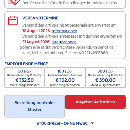
Der Versand ist für alle Bestellungen immer kostenlos
VERSANDTERMINE
Versand des Artikels
nicht personalisiert
erwartet am
10 August 2026
Informationen
Versand des Artikels
angepasst mit doming
erwartet am
21 August 2026
Informationen
Sofern eine strikt verpflichtete Versendung benötigt
wird, bitte kontaktieren Sie un
+49 221 42915860
EMPFOHLENDE MENGE
50
100
300
Stück
Stück
Stück
Personalisierung. Full color
Personalisierung. Full color
Personalisierung. Full color
€
152,50
€
192,00
€
390,00
MwSt. ausgeschlossen
MwSt. ausgeschlossen
MwSt. ausgeschlossen
Angebot Anfordern
Bestellung neutraler
Muster
STÜCKPRESI - OHNE MwSt.