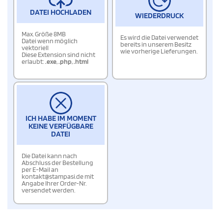
DATEI HOCHLADEN
WIEDERDRUCK
Max. Größe 8MB
Es wird die Datei verwendet
Datei wenn möglich
bereits in unserem Besitz
vektoriell
wie vorherige Lieferungen.
Diese Extension sind nicht
erlaubt:
.exe
,
.php
,
.html
ICH HABE IM MOMENT
KEINE VERFÜGBARE
DATEI
Die Datei kann nach
Abschluss der Bestellung
per E-Mail an
kontakt@stampasi.de mit
Angabe Ihrer Order-Nr.
versendet werden.