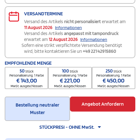
VERSANDTERMINE
Versand des Artikels
nicht personalisiert
erwartet am
11 August 2026
Informationen
Versand des Artikels
angepasst mit tampondruck
erwartet am
12 August 2026
Informationen
Sofern eine strikt verpflichtete Versendung benötigt
wird, bitte kontaktieren Sie un
+49 221 42915860
EMPFOHLENDE MENGE
50
100
250
Stück
Stück
Stück
Personalisierung. 1 Farbe
Personalisierung. 1 Farbe
Personalisierung. 1 Farbe
€
143,00
€
221,00
€
450,00
MwSt. ausgeschlossen
MwSt. ausgeschlossen
MwSt. ausgeschlossen
Angebot Anfordern
Bestellung neutraler
Muster
STÜCKPRESI - OHNE MwSt.