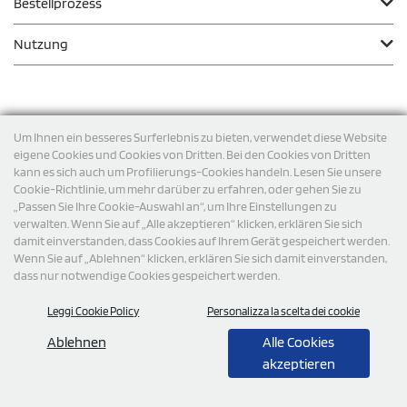
Bestellprozess
Nutzung
Zahlungsmodalität
Um Ihnen ein besseres Surferlebnis zu bieten, verwendet diese Website
eigene Cookies und Cookies von Dritten. Bei den Cookies von Dritten
kann es sich auch um Profilierungs-Cookies handeln. Lesen Sie unsere
Versand
Cookie-Richtlinie, um mehr darüber zu erfahren, oder gehen Sie zu
„Passen Sie Ihre Cookie-Auswahl an“, um Ihre Einstellungen zu
verwalten. Wenn Sie auf „Alle akzeptieren“ klicken, erklären Sie sich
damit einverstanden, dass Cookies auf Ihrem Gerät gespeichert werden.
Wenn Sie auf „Ablehnen“ klicken, erklären Sie sich damit einverstanden,
dass nur notwendige Cookies gespeichert werden.
Leggi Cookie Policy
Personalizza la scelta dei cookie
© 2026 StampaSi s.r.l. ALLE RECHTE SIND VORBEHALTEN -
Steuernummer DE356463144
Ablehnen
Alle Cookies
akzeptieren
0,00
Cad.
+ IVA