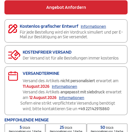
Angebot Anfordern
Kostenlos grafischer Entwurf
Informationen
Für jede Bestellung wird ein Vordruck simuliert und per E-
Mail zur Bestätigung an Sie versendet.
KOSTENFREIER VERSAND
Der Versand ist für alle Bestellungen immer kostenlos
VERSANDTERMINE
Versand des Artikels
nicht personalisiert
erwartet am
11 August 2026
Informationen
Versand des Artikels
angepasst mit siebdruck
erwartet
am
12 August 2026
Informationen
Sofern eine strikt verpflichtete Versendung benötigt
wird, bitte kontaktieren Sie un
+49 221 42915860
EMPFOHLENDE MENGE
5
25
50
Stück
Stück
Stück
Personalisierung. 1 Farbe
Personalisierung. 1 Farbe
Personalisierung. 1 Farbe