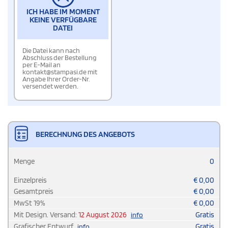
ICH HABE IM MOMENT
KEINE VERFÜGBARE
DATEI
Die Datei kann nach
Abschluss der Bestellung
per E-Mail an
kontakt@stampasi.de mit
Angabe Ihrer Order-Nr.
versendet werden.
BERECHNUNG DES ANGEBOTS
Menge
0
Einzelpreis
€
0,00
Gesamtpreis
€
0,00
MwSt
19
%
€
0,00
Mit Design. Versand:
12 August 2026
Gratis
info
Grafischer Entwurf
Gratis
info